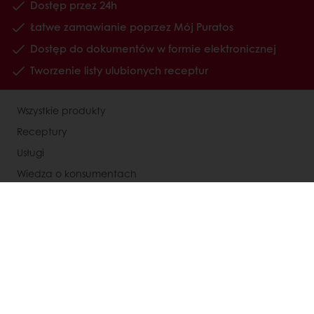
Dostęp przez 24h
Łatwe zamawianie poprzez Mój Puratos
Dostęp do dokumentów w formie elektronicznej
Tworzenie listy ulubionych receptur
Wszystkie produkty
Receptury
Usługi
Wiedza o konsumentach
O Puratos
Status dużego przedsiębiorcy
Kontakty
Kariera
Speak Up - Odezwij się