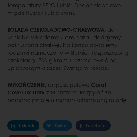
temperatury 85°C i ubić. Dodać stopniowo
miękki tłuszcz i ubić krem.
ROLADA CZEKOLADOWO-CHAŁWOWA
: do
kociołka wkładamy krem baza i dodajemy
pokruszoną chałwę. Na końcu dodajemy
rodzynki namoczone w Rumie i rozpuszczoną
czekoladę. 700 g kremu rozsmarować na
upieczonym cieście. Zwinąć w roladę.
WYKOŃCZENIE
: rozpuść polewę
Carat
Coverlux Dark
z tłuszczem. Rozpylać za
pomocą pistoletu mocno schłodzoną roladę.
LinkedIn
Twitter
Facebook