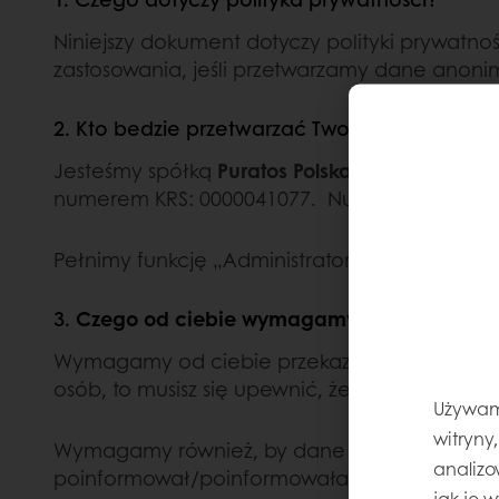
Niniejszy dokument dotyczy polityki prywatn
zastosowania, jeśli przetwarzamy dane anon
2. Kto bedzie przetwarzać Twoje dane osob
Jesteśmy spółką
Puratos Polska Sp. z o.o. ,
z si
numerem KRS: 0000041077. Numer telefonu
Pełnimy funkcję „Administratorów” Twoich d
3.
Czego od ciebie wymagamy?
Wymagamy od ciebie przekazania nam wyłącz
osób, to musisz się upewnić, że masz do tego
Używamy
witryny
Wymagamy również, by dane osobowe, które n
analizo
poinformował/poinformowała nas o tej zmian
jak je 