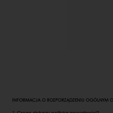
INFORMACJA O ROZPORZĄDZENIU OGÓLNYM 
1. Czego dotyczy polityka prywatności?