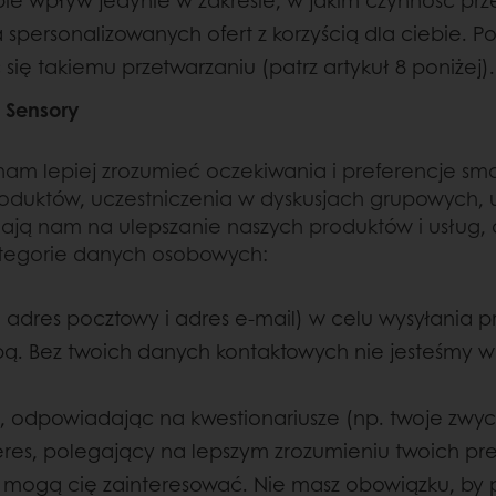
ciebie wpływ jedynie w zakresie, w jakim czynność 
a spersonalizowanych ofert z korzyścią dla ciebie
się takiemu przetwarzaniu (patrz artykuł 8 poniżej)
s Sensory
am lepiej zrozumieć oczekiwania i preferencje s
oduktów, uczestniczenia w dyskusjach grupowych, 
ają nam na ulepszanie naszych produktów i usług, 
ategorie danych osobowych:
 adres pocztowy i adres e-mail) w celu wysyłania pr
ą. Bez twoich danych kontaktowych nie jesteśmy w 
, odpowiadając na kwestionariusze (np. twoje zwyc
res, polegający na lepszym zrozumieniu twoich pre
e mogą cię zainteresować. Nie masz obowiązku, by