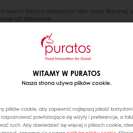
ości twoich danych osobowych jako osoby fizycznej
imowe lub biznesowe.
owe?
edzibą przy
ul. Żniwnej 2 w Kostrzynie (62-025),
wpisa
+48 61 657 63 63
, adres e-mail
rodo@puratos.com
.
anych osobowych.
WITAMY W PURATOS
Nasza strona używa plików cookie.
nie twoich własnych danych osobowych. Jeśli prz
 upoważnienie.
 plików cookie, aby zapewnić najlepszą jakość korzystani
, rozpoznawać powtarzające się wizyty i preferencje, a takż
am przekazujesz, były prawidłowe, a w przypadku 
wać ruch. Aby dowiedzieć się więcej o plikach cookie, równ
ie.
wyłączyć, zapoznaj się z naszą
polityką plików cookie
. Klika