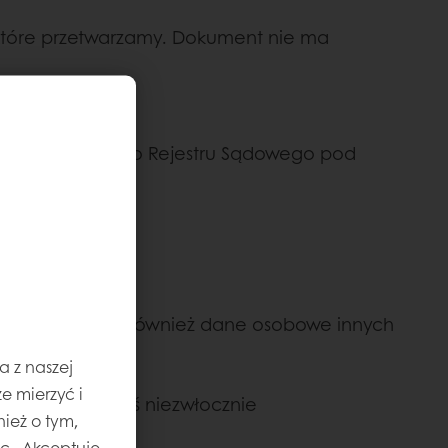
, które przetwarzamy. Dokument nie ma
ną do Krajowego Rejestru Sądowego pod
ekazujesz nam również dane osobowe innych
a z naszej
e mierzyć i
ich zmiany, byś niezwłocznie
ież o tym,
jąc „Akceptuję