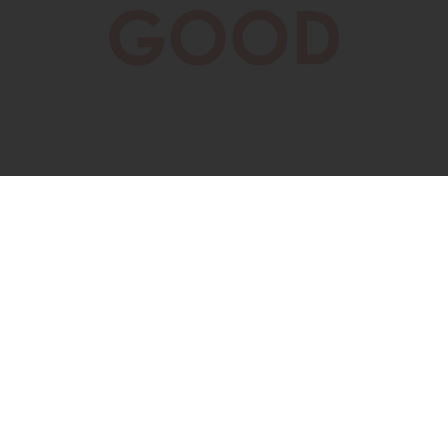
SZUKASZ ODPOWIEDNIEJ RECEPTY
NA SWOJĄ KARIERĘ?
Odkryj oferty pracy w Puratos!
Znajdź pracę