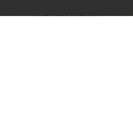
NASZA ORGANIZACJA
Dowiedz się więcej o organizacji Puratos,
globalnej organizacji zorientowanej na
klienta i ściśle powiązanej firmie
rodzinnej.
Sprawdź
Dostęp przez 24h
Łatwe zamawianie poprzez Mój Puratos
Dostęp do dokumentów w formie elektronicznej
Tworzenie listy ulubionych receptur