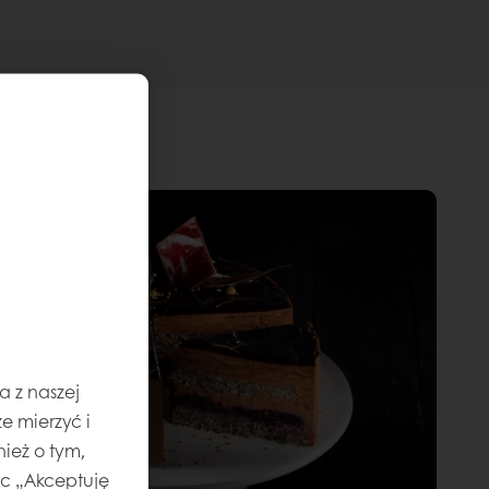
a z naszej
e mierzyć i
ież o tym,
jąc „Akceptuję