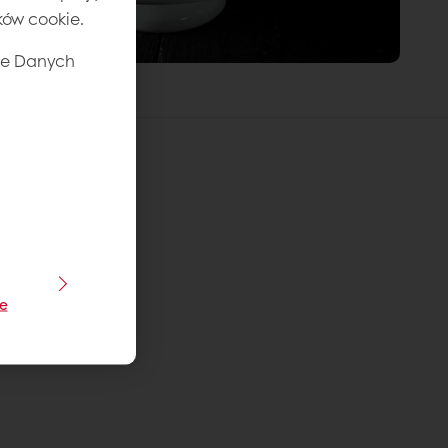
ików cookie.
ie Danych
je