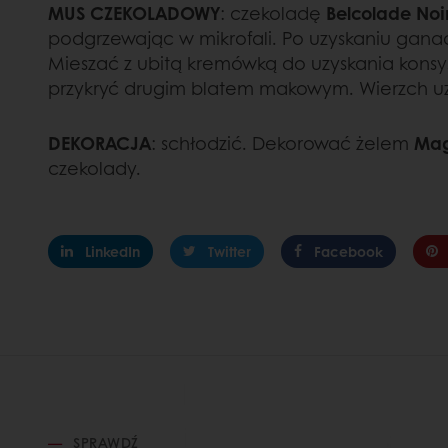
MUS CZEKOLADOWY
: czekoladę
Belcolade Noir
podgrzewając w mikrofali. Po uzyskaniu gan
Mieszać z ubitą kremówką do uzyskania konsy
przykryć drugim blatem makowym. Wierzch uz
DEKORACJA
: schłodzić. Dekorować żelem
Mag
czekolady.
LinkedIn
Twitter
Facebook
SPRAWDŹ