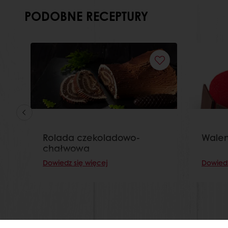
PODOBNE RECEPTURY
Rolada czekoladowo-
Walen
chałwowa
Dowiedz się więcej
Dowiedz