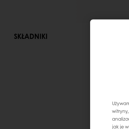
SKŁADNIKI
Używamy
witryny
analizo
jak je 