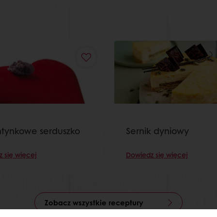
tynkowe serduszko
Sernik dyniowy
 się więcej
Dowiedz się więcej
Zobacz wszystkie receptury