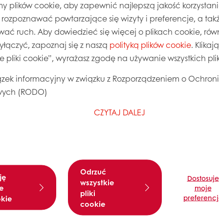
 plików cookie, aby zapewnić najlepszą jakość korzystani
, rozpoznawać powtarzające się wizyty i preferencje, a takż
wać ruch. Aby dowiedzieć się więcej o plikach cookie, równ
wyłączyć, zapoznaj się z naszą
polityką plików cookie
. Klika
ie pliki cookie”, wyrażasz zgodę na używanie wszystkich pl
zek informacyjny w związku z Rozporządzeniem o Ochron
ych (RODO)
CZYTAJ DALEJ
Odrzuć
ję
Dostosuje
kim mieszadłem, na średnich
wszystkie
e
moje
t 60/40 cm. Piec w temperaturze
pliki
preferenc
okie
cookie