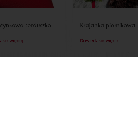
tynkowe serduszko
Krajanka piernikowa
 się więcej
Dowiedz się więcej
Zobacz wszystkie receptury
zez Mój Puratos
Dostęp do dokumentów w formie elekt