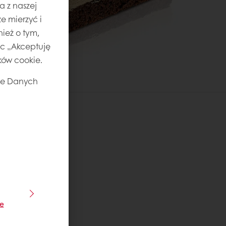
a z naszej
e mierzyć i
ież o tym,
jąc „Akceptuję
ików cookie.
ie Danych
je