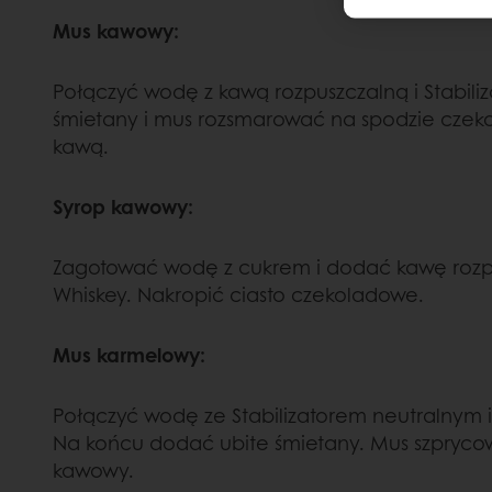
Mus kawowy:
Połączyć wodę z kawą rozpuszczalną i Stabil
śmietany i mus rozsmarować na spodzie cze
kawą.
Syrop kawowy:
Zagotować wodę z cukrem i dodać kawę rozpu
Whiskey. Nakropić ciasto czekoladowe.
Mus karmelowy:
Połączyć wodę ze Stabilizatorem neutralnym 
Na końcu dodać ubite śmietany. Mus szprycow
kawowy.