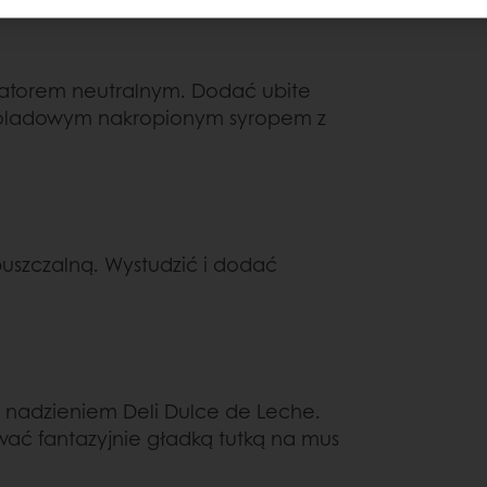
izatorem neutralnym. Dodać ubite
koladowym nakropionym syropem z
szczalną. Wystudzić i dodać
i nadzieniem Deli Dulce de Leche.
ać fantazyjnie gładką tutką na mus