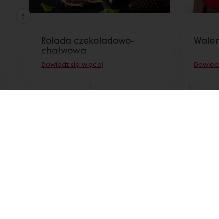
Rolada czekoladowo-
Walen
chałwowa
Dowiedz się więcej
Dowiedz
Dostęp przez 24h
Łatwe zamawianie popr
Wszystkie produkty
Kontakty
Receptury
Kariera