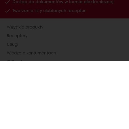
Dostęp do dokumentów w formie elektronicznej
Tworzenie listy ulubionych receptur
Wszystkie produkty
Receptury
Usługi
Wiedza o konsumentach
O Puratos
Status dużego przedsiębiorcy
Kontakty
Kariera
Speak Up - Odezwij się
Polityka prywatności RODO
Ogólne warunki współpracy