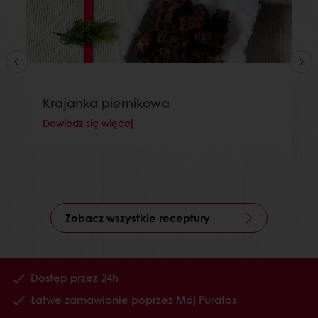
Krajanka piernikowa
Dowiedz się więcej
Zobacz wszystkie receptury
Dostęp przez 24h
Łatwe zamawianie poprzez Mój Puratos