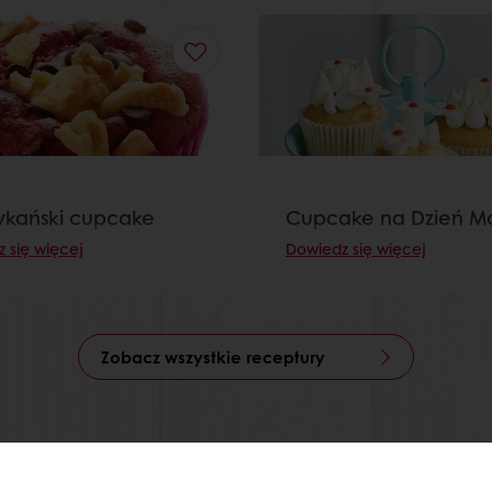
kański cupcake
Cupcake na Dzień 
 się więcej
Dowiedz się więcej
Zobacz wszystkie receptury
zez Mój Puratos
Dostęp do dokumentów w formie elekt