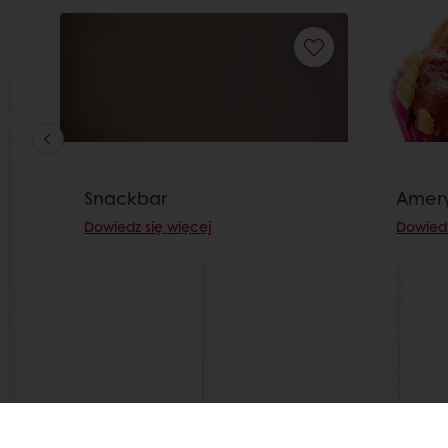
Snackbar
Amery
Dowiedz się więcej
Dowiedz
Dostęp przez 24h
Łatwe zamawianie popr