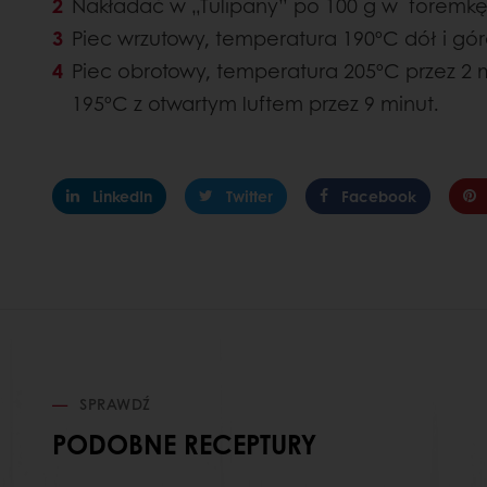
Nakładać w „Tulipany” po 100 g w foremkę
Piec wrzutowy, temperatura 190ºC dół i gór
Piec obrotowy, temperatura 205ºC przez 2 m
195ºC z otwartym luftem przez 9 minut.
LinkedIn
Twitter
Facebook
SPRAWDŹ
PODOBNE RECEPTURY