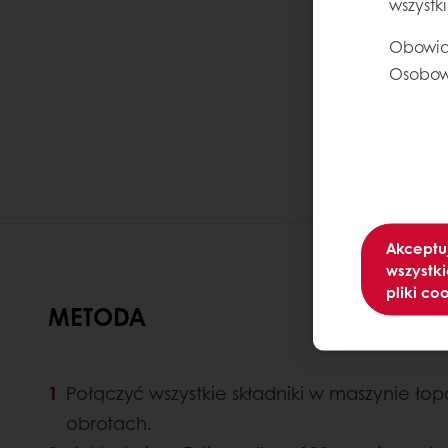
wszystk
Obowią
Osobow
Akceptu
wszystki
pliki co
METODA
Połączyć wszystkie składniki w maszynie łop
obrotach.