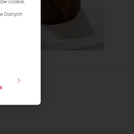
ików cookie.
ie Danych
je