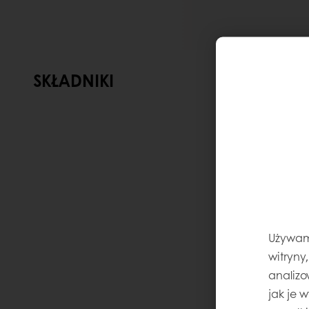
SKŁADNIKI
Używamy
witryny
analizo
jak je 