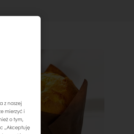
a z naszej
e mierzyć i
ież o tym,
jąc „Akceptuję