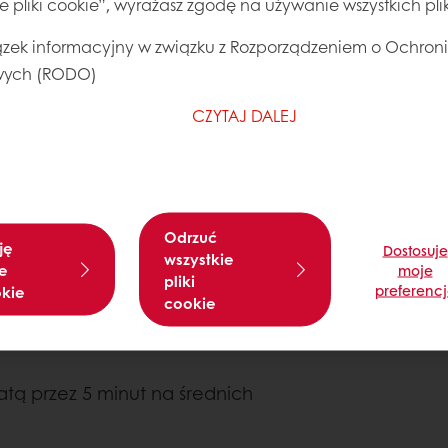
ie pliki cookie”, wyrażasz zgodę na używanie wszystkich pl
zek informacyjny w związku z Rozporządzeniem o Ochron
ych (RODO)
CZYTAJ DALEJ
Odrzuć
ję
Dostosuje
wszystkie
e
moje
pliki
preferenc
okie
cookie
atą przez 5 minut na średnich