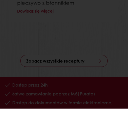
pieczywo z błonnikiem
Dowiedz się więcej
Zobacz wszystkie receptury
Dostęp przez 24h
Łatwe zamawianie poprzez Mój Puratos
Dostęp do dokumentów w formie elektronicznej
Tworzenie listy ulubionych receptur
Wszystkie produkty