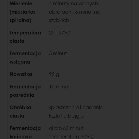
Miesienie
4 minuty na wolnych
(miesiarka
obrotach i 6 minut na
spiralna)
szybkich
Temperatura
25 - 27°C
ciasta
Fermentacja
5 minut
wstępna
Naważka
95 g
Fermentacja
10 minut
pośrednia
Obróbka
spłaszczenie i nadanie
ciasta
kształtu bajgla
Fermentacja
około 60 minut,
końcowa
temperatura 30°C,