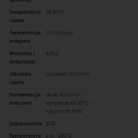
Temperatura
28-30°C
ciasta
Fermentacja
10-15 minut
wstępna
Naważka i
460 g
dekoracja
Obróbka
podzielić do formy
ciasta
Fermentacja
około 60 minut /
końcowa
temperatura 35°C /
wilgotność 80%
Zaparowanie
50%
Temperatura
240 - 200°C