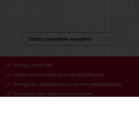
Zobacz wszystkie receptury
Dostęp przez 24h
Łatwe zamawianie poprzez Mój Puratos
Dostęp do dokumentów w formie elektronicznej
Tworzenie listy ulubionych receptur
Wszystkie produkty
Receptury
Usługi