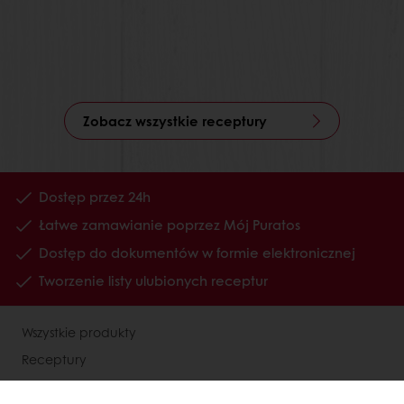
Zobacz wszystkie receptury
Dostęp przez 24h
Łatwe zamawianie poprzez Mój Puratos
Dostęp do dokumentów w formie elektronicznej
Tworzenie listy ulubionych receptur
Wszystkie produkty
Receptury
Usługi