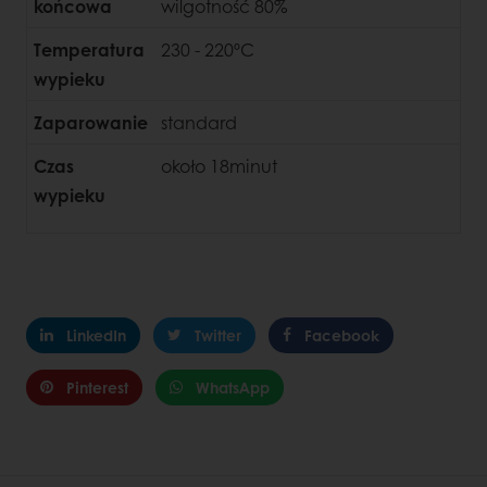
końcowa
wilgotność 80%
Temperatura
230 - 220ºC
wypieku
Zaparowanie
standard
Czas
około 18minut
wypieku
LinkedIn
Twitter
Facebook
Pinterest
WhatsApp