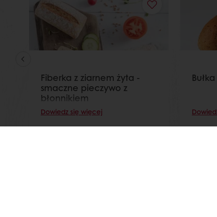
Fiberka z ziarnem żyta -
Bułka
smaczne pieczywo z
błonnikiem
Dowiedz się więcej
Dowiedz
Dostęp przez 24h
Łatwe zamawianie popr