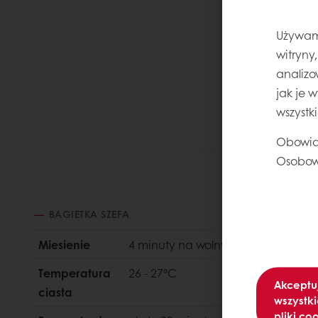
Używamy
witryny
analizo
jak je 
wszystk
Obowią
Osobow
BAGIETKA SZEFA
Miesienie
4 minuty na wolnych obrotach i 5 
Temperatura
26 - 27ºC
Akceptu
ciasta
wszystki
pliki co