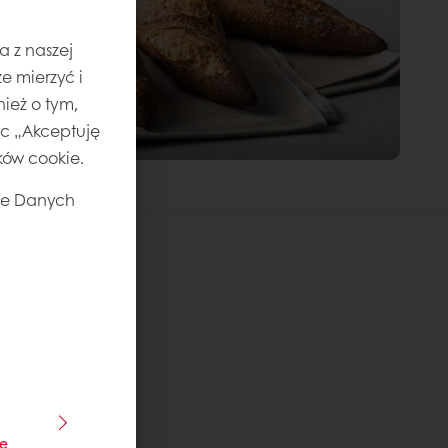
a z naszej
e mierzyć i
ież o tym,
jąc „Akceptuję
ików cookie.
ie Danych
je