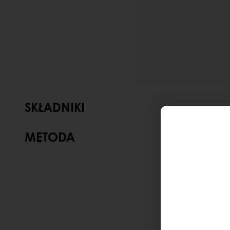
SKŁADNIKI
METODA