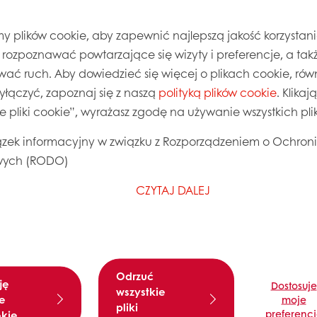
 plików cookie, aby zapewnić najlepszą jakość korzystani
, rozpoznawać powtarzające się wizyty i preferencje, a takż
wać ruch. Aby dowiedzieć się więcej o plikach cookie, równ
wyłączyć, zapoznaj się z naszą
polityką plików cookie
. Klika
ie pliki cookie”, wyrażasz zgodę na używanie wszystkich pl
zek informacyjny w związku z Rozporządzeniem o Ochron
ych (RODO)
CZYTAJ DALEJ
minut na szybkich obrotach
Odrzuć
ję
Dostosuje
wszystkie
e
moje
pliki
preferenc
okie