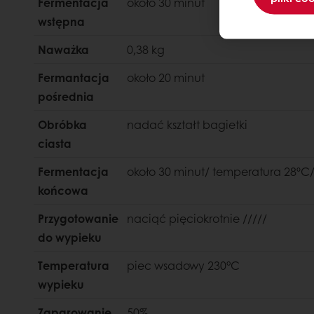
Fermentacja
około 30 minut
wstępna
Naważka
0,38 kg
Fermantacja
około 20 minut
pośrednia
Obróbka
nadać kształt bagietki
ciasta
Fermentacja
około 30 minut/ temperatura 28ºC
końcowa
Przygotowanie
naciąć pięciokrotnie /////
do wypieku
Temperatura
piec wsadowy 230°C
wypieku
Zaparowanie
50%