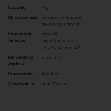
Naważka
75 g
Obróbka ciasta
podzielić, uformować i
dekorować ziarnami
Fermentacja
około 45
końcowa
minut/temperatura
35ºC/wilgotność 80%
Temperatura
270-240ºC
wypieku
Zaparowanie
standard
Czas wypieku
około 13 minut