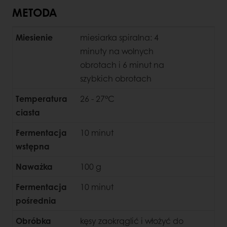
METODA
Miesienie
miesiarka spiralna: 4
minuty na wolnych
obrotach i 6 minut na
szybkich obrotach
Temperatura
26 - 27°C
ciasta
Fermentacja
10 minut
wstępna
Naważka
100 g
Fermentacja
10 minut
pośrednia
Obróbka
kęsy zaokrąglić i włożyć do