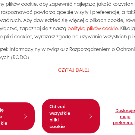
 plików cookie, aby zapewnić najlepszą jakość korzystani
, rozpoznawać powtarzające się wizyty i preferencje, a takż
wać ruch. Aby dowiedzieć się więcej o plikach cookie, równ
wyłączyć, zapoznaj się z naszą
polityką plików cookie
. Klika
ie pliki cookie”, wyrażasz zgodę na używanie wszystkich pl
zek informacyjny w związku z Rozporządzeniem o Ochron
ych (RODO)
CZYTAJ DALEJ
szacze do pieczywa
Zakwasy i aktywny
komponent O-tentic
 się więcej
Dowiedz się więcej
Odrzuć
ję
Dostosuje
wszystkie
e
moje
pliki
preferenc
okie
cookie