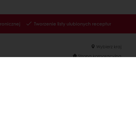
ronicznej
Tworzenie listy ulubionych receptur
Wybierz kraj
Strona korporacyjna
Privacy
Cookies
Warunki I Regulamin