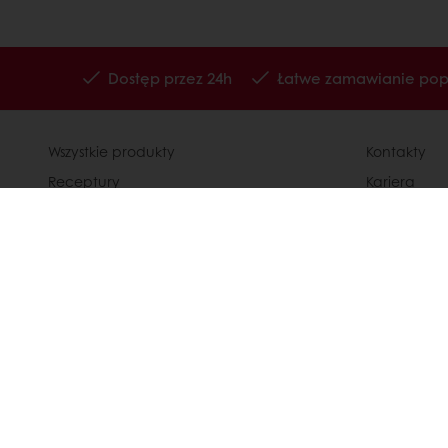
Dostęp przez 24h
Łatwe zamawianie popr
Wszystkie produkty
Kontakty
Receptury
Kariera
Usługi
Speak Up - 
Wiedza o konsumentach
Polityka p
O Puratos
Ogólne war
Status dużego przedsiębiorcy
+48 885 973 431
Info@puratos.pl
© Puratos Group 2026