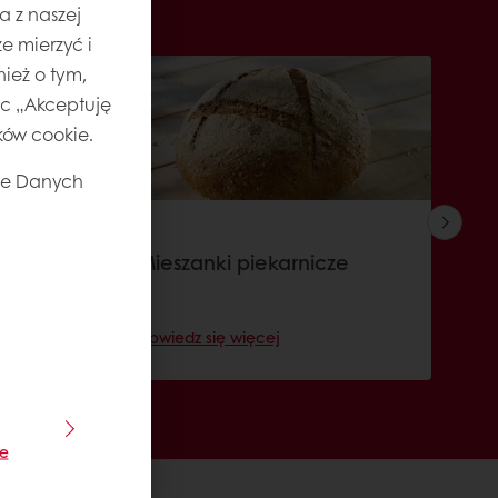
a z naszej
e mierzyć i
ież o tym,
jąc „Akceptuję
ików cookie.
ie Danych
Mieszanki piekarnicze
M
s
Dowiedz się więcej
D
je