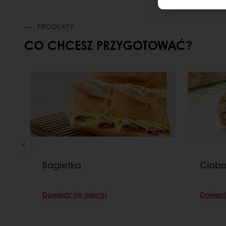
PRODUKTY
CO CHCESZ PRZYGOTOWAĆ?
Bagietka
Ciaba
Dowiedz się więcej
Dowiedz