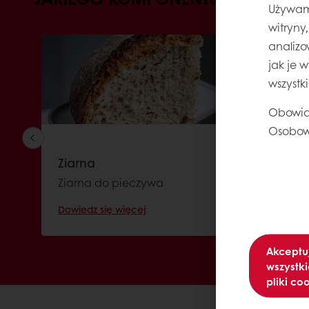
Używamy
witryny
analizo
jak je 
wszystk
Obowią
Osobow
Ziarna
Polep
Ziarna do pieczywa
Dowiedz się więcej
Dowiedz
Akceptu
wszystki
pliki co