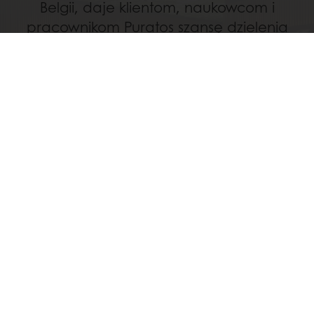
Belgii, daje klientom, naukowcom i
pracownikom Puratos szansę dzielenia
się swoją pasją do chleba i wymiany
informacji o najlepszych praktykach. W
Centrum znajduje się Biblioteka
Zakwasów.
Odkryj
Wszystkie usługi
Dostęp przez 24h
Łatwe zamawianie poprzez Mój Puratos
Dostęp do dokumentów w formie elektronicznej
Tworzenie listy ulubionych receptur