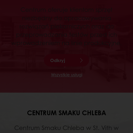
Centrum oferuje klientom sprzęt
niezbędny do opracowywania
rozwiązań piekarniczych oraz do
przeprowadzania testów przed ich
wprowadzeniem na linie produkcyjne.
Odkryj
Wszystkie usługi
CENTRUM SMAKU CHLEBA
Centrum Smaku Chleba w St. Vith w