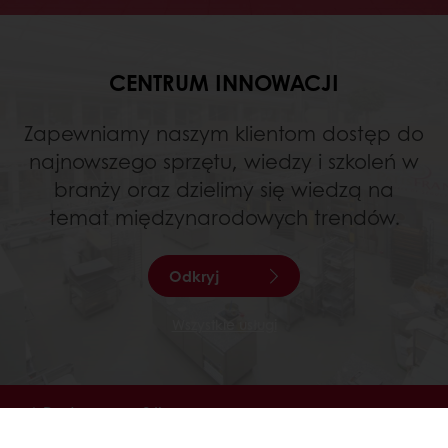
CENTRUM INNOWACJI
Zapewniamy naszym klientom dostęp do
najnowszego sprzętu, wiedzy i szkoleń w
branży oraz dzielimy się wiedzą na
temat międzynarodowych trendów.
Odkryj
Wszystkie usługi
Dostęp przez 24h
Łatwe zamawianie poprzez Mój Puratos