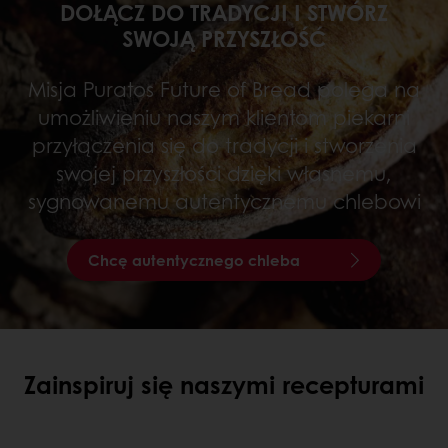
DOŁĄCZ DO TRADYCJI I STWÓRZ
SWOJĄ PRZYSZŁOŚĆ
Misja Puratos Future of Bread polega na
umożliwieniu naszym klientom piekarni
przyłączenia się do tradycji i stworzenia
swojej przyszłości dzięki własnemu,
sygnowanemu autentycznemu chlebowi
Chcę autentycznego chleba
Zainspiruj się naszymi recepturami