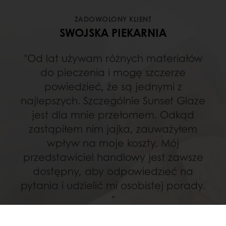
ZADOWOLONY KLIENT
SWOJSKA PIEKARNIA
"Od lat używam różnych materiałów
do pieczenia i mogę szczerze
powiedzieć, że są jednymi z
najlepszych. Szczególnie Sunset Glaze
jest dla mnie przełomem. Odkąd
zastąpiłem nim jajka, zauważyłem
wpływ na moje koszty. Mój
przedstawiciel handlowy jest zawsze
dostępny, aby odpowiedzieć na
pytania i udzielić mi osobistej porady.
"