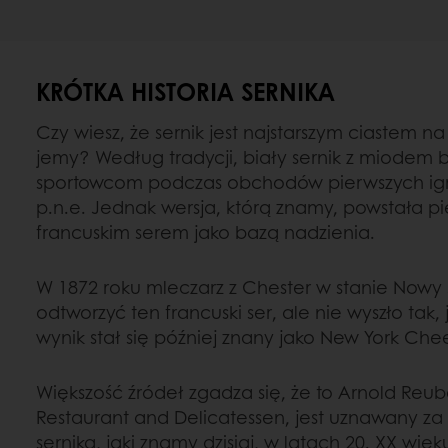
KRÓTKA HISTORIA SERNIKA
Czy wiesz, że sernik jest najstarszym ciastem na
jemy? Według tradycji, biały sernik z miodem 
sportowcom podczas obchodów pierwszych igrzy
p.n.e. Jednak wersja, którą znamy, powstała pi
francuskim serem jako bazą nadzienia.
W 1872 roku mleczarz z Chester w stanie Nowy
odtworzyć ten francuski ser, ale nie wyszło tak
wynik stał się później znany jako New York Ch
Większość źródeł zgadza się, że to Arnold Reub
Restaurant and Delicatessen, jest uznawany za
sernika, jaki znamy dzisiaj, w latach 20. XX wiek