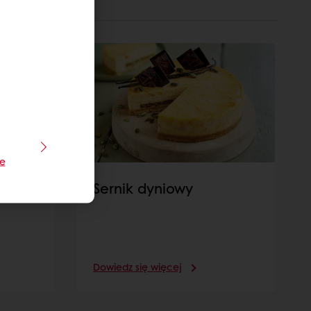
je
Sernik dyniowy
Dowiedz się więcej