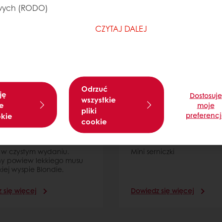
ych (RODO)
CZYTAJ DALEJ
Odrzuć
ję
Dostosuje
wszystkie
e
moje
pliki
preferenc
okie
cookie
k Blondie Jamajka
Mini serniczki
 w czystym wydaniu.
Mini serniczki
ny powiew lekkiego musu
kiej wyspie Blondie.
 się więcej
Dowiedz się więcej