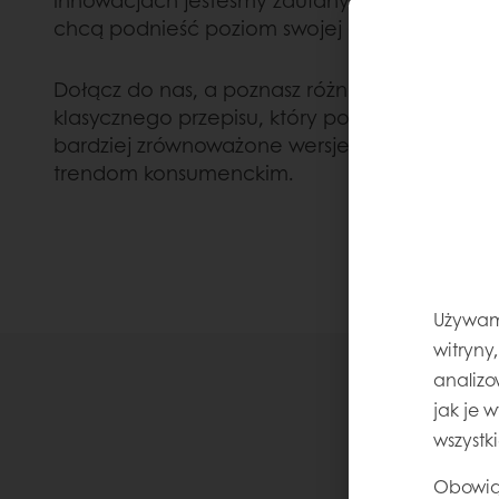
innowacjach jesteśmy zaufanymi partnerami z 
chcą podnieść poziom swojej oferty serników.
Dołącz do nas, a poznasz różne warianty sernik
klasycznego przepisu, który podbił świat, po 
bardziej zrównoważone wersje, które odpow
trendom konsumenckim.
Używamy
witryny
analizo
jak je 
wszystk
Obowią