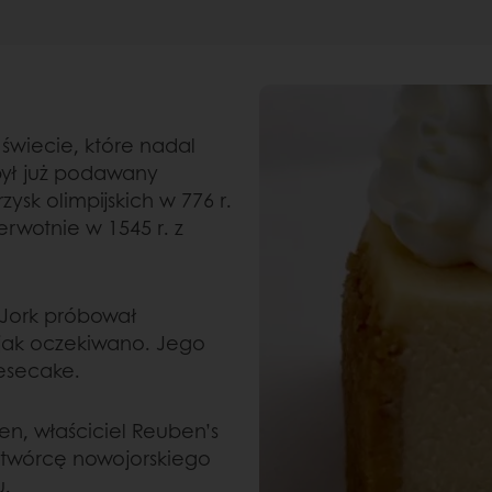
 świecie, które nadal
był już podawany
sk olimpijskich w 776 r.
erwotnie w 1545 r. z
 Jork próbował
, jak oczekiwano. Jego
eesecake.
en, właściciel Reuben’s
 twórcę nowojorskiego
u.