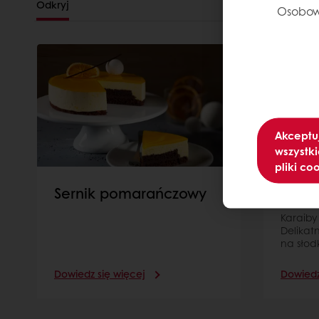
Odkryj
Osobow
Akceptu
wszystki
pliki co
Sernik pomarańczowy
Serni
Karaiby
Delikat
na słod
Dowiedz się więcej
Dowiedz