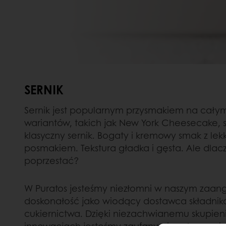
SERNIK
Sernik jest popularnym przysmakiem na całym ś
wariantów, takich jak New York Cheesecake, s
klasyczny sernik. Bogaty i kremowy smak z lek
posmakiem. Tekstura gładka i gęsta. Ale dla
poprzestać?
W Puratos jesteśmy niezłomni w naszym zaa
doskonałość jako wiodący dostawca składnikó
cukiernictwa. Dzięki niezachwianemu skupieniu