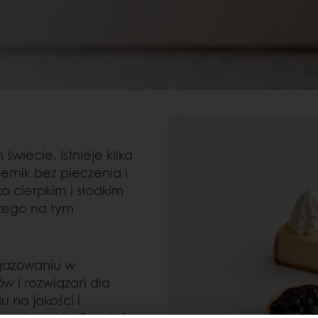
wiecie. Istnieje kilka
ernik bez pieczenia i
ko cierpkim i słodkim
czego na tym
ngażowaniu w
w i rozwiązań dla
 na jakości i