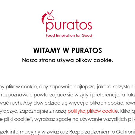
wyboru dla firm, które
a, które inspirują – od
kreatywne, zdrowsze i
iadają najnowszym
WITAMY W PURATOS
Nasza strona używa plików cookie.
 plików cookie, aby zapewnić najlepszą jakość korzystani
, rozpoznawać powtarzające się wizyty i preferencje, a takż
wać ruch. Aby dowiedzieć się więcej o plikach cookie, równ
wyłączyć, zapoznaj się z naszą
polityką plików cookie
. Klika
Przepisy na sernik
ie pliki cookie”, wyrażasz zgodę na używanie wszystkich pl
zek informacyjny w związku z Rozporządzeniem o Ochron