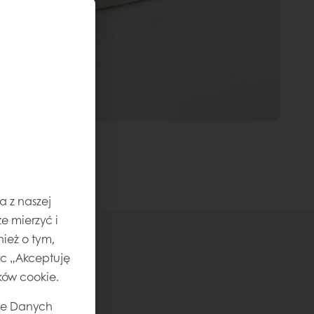
a z naszej
e mierzyć i
ież o tym,
jąc „Akceptuję
ików cookie.
ie Danych