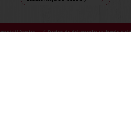
zez Mój Puratos
Dostęp do dokumentów w formie elekt
Odezwij się
rywatności RODO
unki współpracy