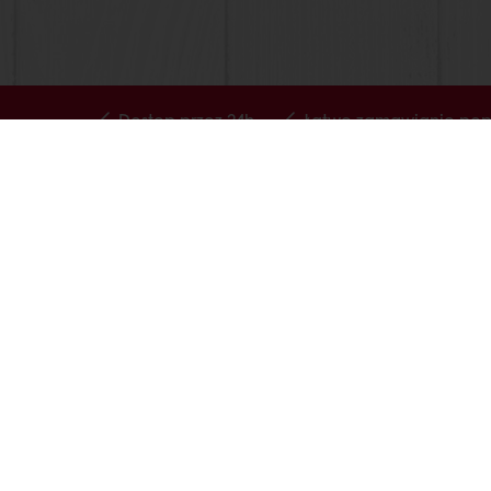
Dostęp przez 24h
Łatwe zamawianie popr
Wszystkie produkty
Kontakty
Receptury
Kariera
Usługi
Speak Up - 
Wiedza o konsumentach
Polityka p
O Puratos
Ogólne war
Status dużego przedsiębiorcy
+48 885 973 431
Info@puratos.pl