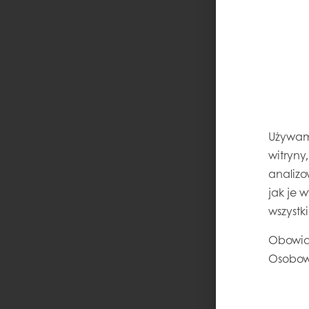
Używamy
witryny
analizo
jak je 
wszystk
Obowią
Osobow