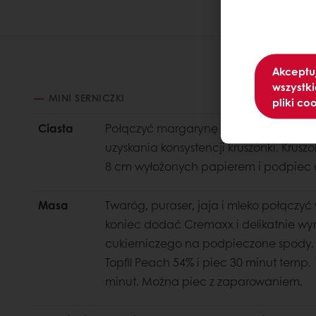
Akceptu
wszystki
MINI SERNICZKI
pliki co
Ciasta
Połączyć margarynę z cukrem , a nas
uzyskania konsystencji kruszonki. Krus
8 cm wyłożonych papierem i podpiec o
Masa
Twaróg, puraser, jaja i mleko połączy
koniec dodać Cremaxx i delikatnie w
cukierniczego na podpieczone spody.
Topfil Peach 54% i piec 30 minut temp.
minut. Można piec z zaparowaniem.