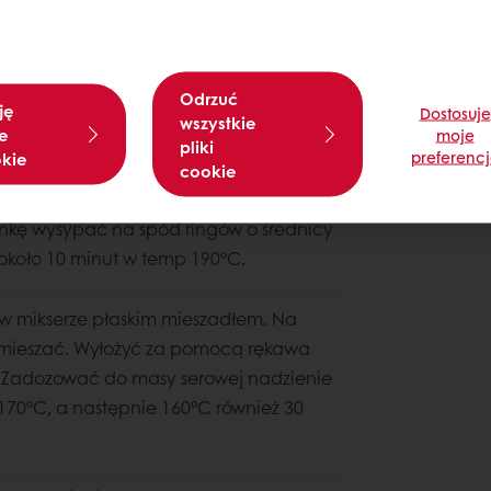
Odrzuć
ję
Dostosuje
wszystkie
e
moje
pliki
preferenc
okie
cookie
tępnie dodać mąkę i mieszać do
zonkę wysypać na spód ringów o średnicy
koło 10 minut w temp 190°C.
ć w mikserze płaskim mieszadłem. Na
ymieszać. Wyłożyć za pomocą rękawa
 Zadozować do masy serowej nadzienie
 170°C, a następnie 160°C również 30