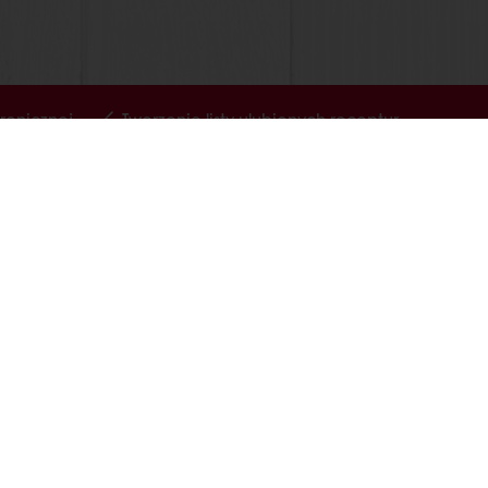
ronicznej
Tworzenie listy ulubionych receptur
Wybierz kraj
Strona korporacyjna