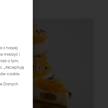
a z naszej
e mierzyć i
ież o tym,
jąc „Akceptuję
ików cookie.
ie Danych