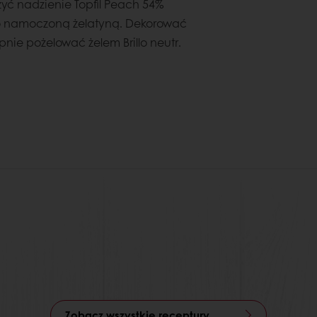
yć nadzienie Topfil Peach 54%
o namoczoną żelatyną. Dekorować
pnie pożelować żelem Brillo neutr.
Zobacz wszystkie receptury