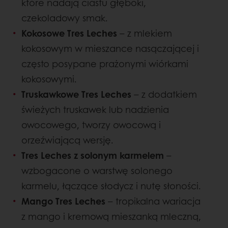
które nadają ciastu głęboki,
czekoladowy smak.
Kokosowe Tres Leches
– z mlekiem
kokosowym w mieszance nasączającej i
często posypane prażonymi wiórkami
kokosowymi.
Truskawkowe Tres Leches
– z dodatkiem
świeżych truskawek lub nadzienia
owocowego, tworzy owocową i
orzeźwiającą wersję.
Tres Leches z solonym karmelem
–
wzbogacone o warstwę solonego
karmelu, łączące słodycz i nutę słoności.
Mango Tres Leches
– tropikalna wariacja
z mango i kremową mieszanką mleczną,