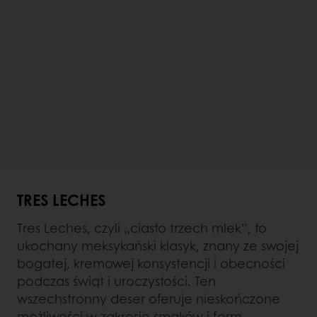
TRES LECHES
Tres Leches, czyli „ciasto trzech mlek”, to
ukochany meksykański klasyk, znany ze swojej
bogatej, kremowej konsystencji i obecności
podczas świąt i uroczystości. Ten
wszechstronny deser oferuje nieskończone
możliwości w zakresie smaków i form