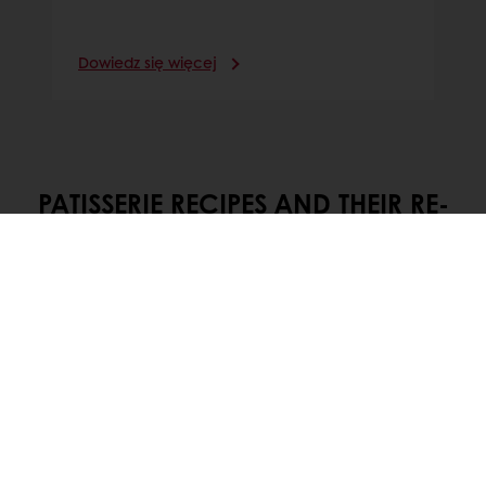
Dowiedz się więcej
PATISSERIE RECIPES AND THEIR RE-
INVENTIONS
DISCOVER OUR