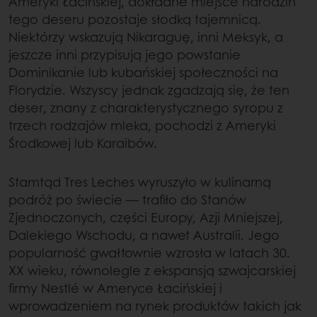
Ameryki Łacińskiej, dokładne miejsce narodzin
tego deseru pozostaje słodką tajemnicą.
Niektórzy wskazują Nikaraguę, inni Meksyk, a
jeszcze inni przypisują jego powstanie
Dominikanie lub kubańskiej społeczności na
Florydzie. Wszyscy jednak zgadzają się, że ten
deser, znany z charakterystycznego syropu z
trzech rodzajów mleka, pochodzi z Ameryki
Środkowej lub Karaibów.
Stamtąd Tres Leches wyruszyło w kulinarną
podróż po świecie — trafiło do Stanów
Zjednoczonych, części Europy, Azji Mniejszej,
Dalekiego Wschodu, a nawet Australii. Jego
popularność gwałtownie wzrosła w latach 30.
XX wieku, równolegle z ekspansją szwajcarskiej
firmy Nestlé w Ameryce Łacińskiej i
wprowadzeniem na rynek produktów takich jak