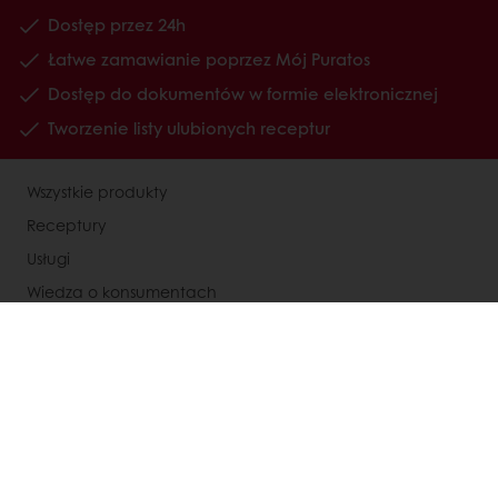
Dostęp przez 24h
Łatwe zamawianie poprzez Mój Puratos
Dostęp do dokumentów w formie elektronicznej
Tworzenie listy ulubionych receptur
Wszystkie produkty
Receptury
Usługi
Wiedza o konsumentach
O Puratos
Status dużego przedsiębiorcy
Kontakty
Kariera
Speak Up - Odezwij się