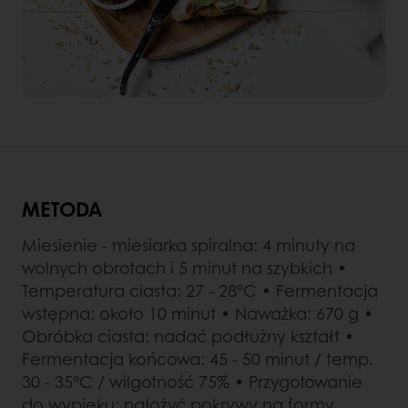
METODA
Miesienie - miesiarka spiralna: 4 minuty na
wolnych obrotach i 5 minut na szybkich •
Temperatura ciasta: 27 - 28°C • Fermentacja
wstępna: około 10 minut • Naważka: 670 g •
Obróbka ciasta: nadać podłużny kształt •
Fermentacja końcowa: 45 - 50 minut / temp.
30 - 35°C / wilgotność 75% • Przygotowanie
do wypieku: nałożyć pokrywy na formy