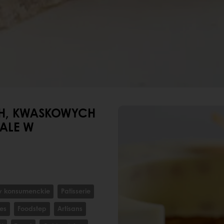
H, KWASKOWYCH
 ALE W
y konsumenckie
Patisserie
es
Foodstep
Artisans