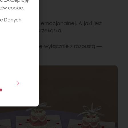
ików cookie.
ie Danych
nu i równowagi emocjonalnej. A jaki jest
astrój? Słodka przekąska.
stają kojarzyć się wyłącznie z rozpustą —
je