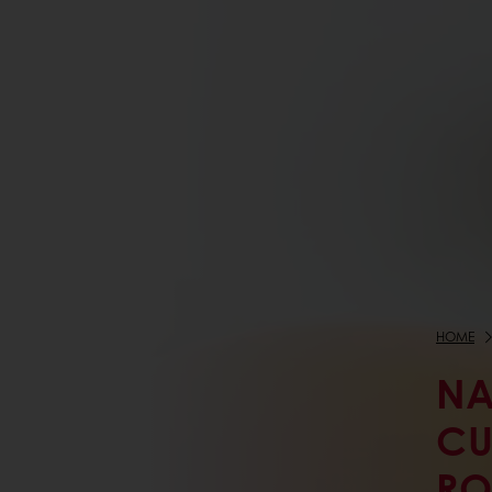
HOME
NA
CU
RO