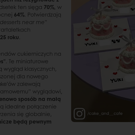
odsetek ten sięga
70%
, w
ocnej
64%
. Potwierdzają
 desserts near me”
tartaletkach
25 roku
.
rendów cukierniczych na
es”
. Te miniaturowe
ą wygląd klasycznych,
jszonej dla nowego
ake’ów zalewają
tagramowemu” wyglądowi,
 cenowo sposób na małą
ą idealne połączenie
rzenia się globalnie,
rnicze będą pewnym