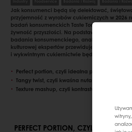
Industry
Foodservice
Badania i Rozwój
Badania i Rozw
Jak konsumenci będą się delektować, świętowa
przyjemność z wyrobów cukierniczych w 2026 
badań konsumenckich Taste Tomorrow zapewn
żywność przyszłości. Na podstawie naszego o
badania konsumenckiego, analizy cyfrowej opar
kulturowej ekspertów przewidujemy, że to właśn
i wykwintnym cukiernictwie będą tematem roz
Perfect portion, czyli idealna porcja
Tangy twist, czyli kwaśna nuta
Texture mashup, czyli kontrastujące tekstury
Używamy
witryny
analizo
PERFECT PORTION, CZYLI IDEALNA
jak je 