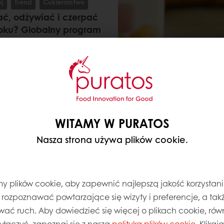
ój
Trend
Cukiernictwo
ć, odżywiać i czerpać
roku? Globalny program
ia niezrównany wgląd w
gólnoświatowego
tej na AI oraz wiedzy
ie te 3 trendy w ciastach
mów w 2026 roku:
WITAMY W PURATOS
Nasza strona używa plików cookie.
 plików cookie, aby zapewnić najlepszą jakość korzystani
, rozpoznawać powtarzające się wizyty i preferencje, a takż
wać ruch. Aby dowiedzieć się więcej o plikach cookie, równ
 PORCJA
wyłączyć, zapoznaj się z naszą
polityką plików cookie
. Klika