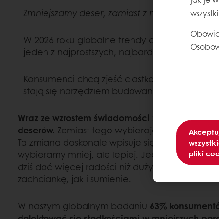
​​Zmniejszamy deser, zamiast z niego rezygno
wszystk
Obowią
W 2026 roku globalne trendy deserowe coraz 
Osobow
jeden z najprostszych, najbardziej kojących 
Konsumenci chcą zjeść ciastko i… faktycznie j
stają się narzędziem budowania dobrych emoc
Wraz ze wzrostem świadomości zdrowotnej kons
deserów.
Zamiast tego wybierają
mniejsze porcj
Akceptu
Ta zmiana doskonale wpisuje się w szerszy tren
wszystki
pliki co
wybieramy mniej, ale lepiej. Jedno, pięknie wy
dziś dać więcej radości niż duży kawałek — b
zachciankę, jak i sumienie.
W naszym globalnym badaniu
63% konsumentów
delektować się słodkościami w mniejszych por