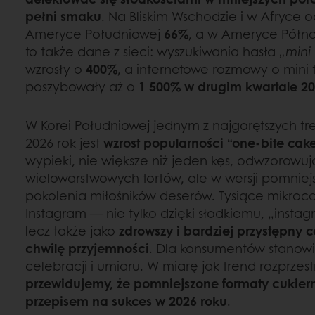
pełni smaku
. Na Bliskim Wschodzie i w Afryce 
Ameryce Południowej
66%
, a w Ameryce Półn
to także dane z sieci: wyszukiwania hasła
„mini
wzrosły o
400%
, a internetowe rozmowy o mini 
poszybowały aż o
1 500% w drugim kwartale 20
W Korei Południowej jednym z najgorętszych t
2026 rok jest
wzrost popularności “one‑bite cak
wypieki, nie większe niż jeden kęs, odwzorowuj
wielowarstwowych tortów, ale w wersji pomnie
pokolenia miłośników deserów. Tysiące mikroc
Instagram — nie tylko dzięki słodkiemu, „ins
lecz także jako
zdrowszy i bardziej przystępny
chwilę przyjemności
. Dla konsumentów stanowi
celebracji i umiaru. W miarę jak trend rozprzest
przewidujemy, że pomniejszone formaty cukie
przepisem na sukces w 2026 roku
.