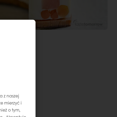
a z naszej
e mierzyć i
ież o tym,
jąc „Akceptuję