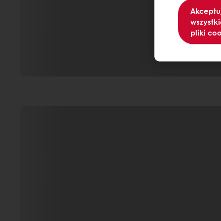
Akceptu
wszystki
pliki co