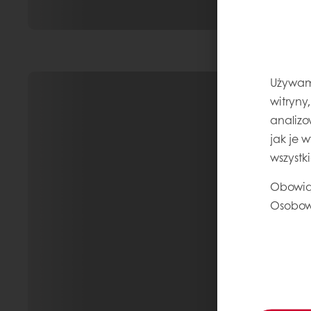
Używamy
witryny
analizo
jak je 
wszystk
Obowią
Osobow