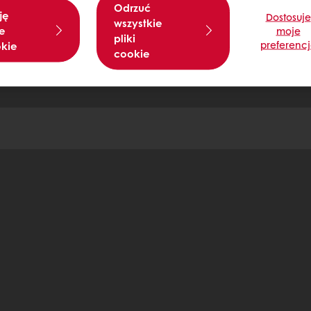
Odrzuć
ję
Dostosuje
wszystkie
e
moje
pliki
preferenc
okie
cookie