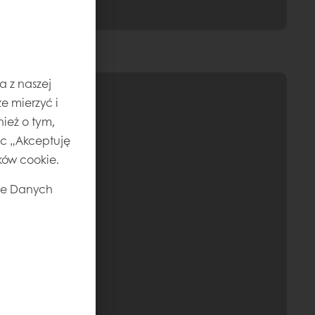
a z naszej
e mierzyć i
ież o tym,
jąc „Akceptuję
ików cookie.
ie Danych