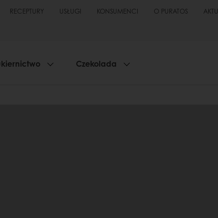
RECEPTURY
USŁUGI
KONSUMENCI
O PURATOS
AKT
kiernictwo
Czekolada