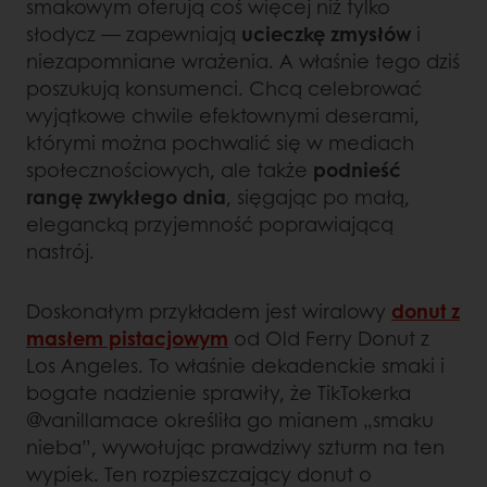
smakowym oferują coś więcej niż tylko
słodycz — zapewniają
ucieczkę zmysłów
i
niezapomniane wrażenia. A właśnie tego dziś
poszukują konsumenci. Chcą celebrować
wyjątkowe chwile efektownymi deserami,
którymi można pochwalić się w mediach
społecznościowych, ale także
podnieść
rangę zwykłego dnia
, sięgając po małą,
elegancką przyjemność poprawiającą
nastrój.
Doskonałym przykładem jest wiralowy
donut z
masłem pistacjowym
od Old Ferry Donut z
Los Angeles. To właśnie dekadenckie smaki i
bogate nadzienie sprawiły, że TikTokerka
@vanillamace określiła go mianem „smaku
nieba”, wywołując prawdziwy szturm na ten
wypiek. Ten rozpieszczający donut o