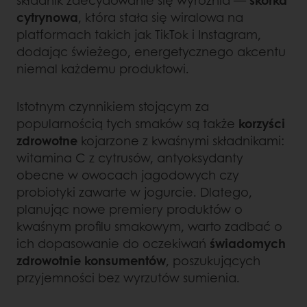
składnik zdecydowanie się wyróżnia —
skórka
cytrynowa
, która stała się wiralowa na
platformach takich jak TikTok i Instagram,
dodając świeżego, energetycznego akcentu
niemal każdemu produktowi.
Istotnym czynnikiem stojącym za
popularnością tych smaków są także
korzyści
zdrowotne
kojarzone z kwaśnymi składnikami:
witamina C z cytrusów, antyoksydanty
obecne w owocach jagodowych czy
probiotyki zawarte w jogurcie. Dlatego,
planując nowe premiery produktów o
kwaśnym profilu smakowym, warto zadbać o
ich dopasowanie do oczekiwań
świadomych
zdrowotnie konsumentów
, poszukujących
przyjemności bez wyrzutów sumienia.