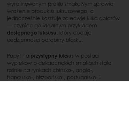
wyrafinowanym profilu smakowym sprawia
wrażenie produktu luksusowego, a
jednocześnie kosztuje zaledwie kilka dolarów
— czyniąc go idealnym przykładem
dostępnego luksusu
, który dodaje
codzienności odrobiny blasku.
Popyt na
przystępny luksus
w postaci
wypieków o dekadenckich smakach stale
rośnie na rynkach chińsko-, anglo-,
francusko-, hiszpańsko-, portugalsko- i
tureckojęzycznych. Jednak to
Włochy
niezmiennie potwierdzają swoją rolę kolebki
luksusu i rzemieślniczego kunsztu —
zainteresowanie tym trendem wzrosło tam aż
o
157%
.