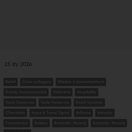
25 sty 2026
Retail
Cross-category
Wiedza o konsumentach
Trendy konsumenckie
Patisserie
Hospitality
Taste Tomorrow
Taste Tomorrow
Trend Updates
Chocolate
Hype & Trend Signal
Artisans
Industry
Foodservice
Bakery
Badania i Rozwój
Badania i Rozwój