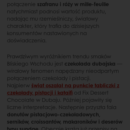
połączenie
szafranu i róży w mille‑feuille
natychmiast podnosi wartość produktu,
nadając mu rzemieślniczy, światowy
charakter, który trafia do dzisiejszych
konsumentów nastawionych na
doświadczenia.
Prawdziwym wyróżnikiem trendu smaków
Bliskiego Wschodu jest
czekolada dubajska
—
wiralowy fenomen napędzany nieodpartym
połączeniem czekolady i pistacji.
Najpierw
świat oszalał na punkcie tabliczki z
czekolady, pistacji i kataifi
od Fix Dessert
Chocolate w Dubaju. Później pojawiły się
liczne interpretacje. Następnie przyszła fala
donutów pistacjowo‑czekoladowych,
serników, croissantów, makaroników i deserów
typu sundae
. Obecnie krążą już przepisy na