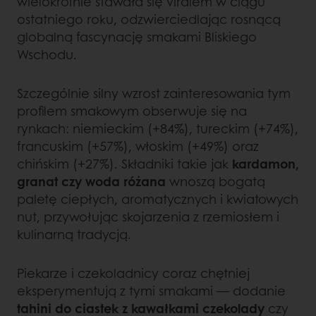
wielokrotnie stawała się viralem w ciągu
ostatniego roku, odzwierciedlając rosnącą
globalną fascynację smakami Bliskiego
Wschodu.
Szczególnie silny wzrost zainteresowania tym
profilem smakowym obserwuje się na
rynkach: niemieckim (+84%), tureckim (+74%),
francuskim (+57%), włoskim (+49%) oraz
chińskim (+27%). Składniki takie jak
kardamon,
granat czy woda różana
wnoszą bogatą
paletę ciepłych, aromatycznych i kwiatowych
nut, przywołując skojarzenia z rzemiosłem i
kulinarną tradycją.
Piekarze i czekoladnicy coraz chętniej
eksperymentują z tymi smakami — dodanie
tahini do ciastek z kawałkami czekolady
czy