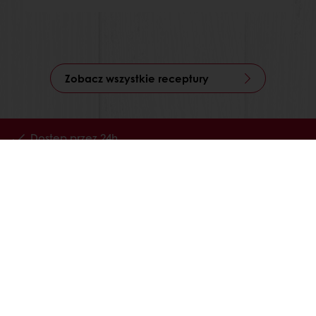
Zobacz wszystkie receptury
Dostęp przez 24h
Łatwe zamawianie poprzez Mój Puratos
Dostęp do dokumentów w formie elektronicznej
Tworzenie listy ulubionych receptur
Wszystkie produkty
Receptury
Usługi
Wiedza o konsumentach