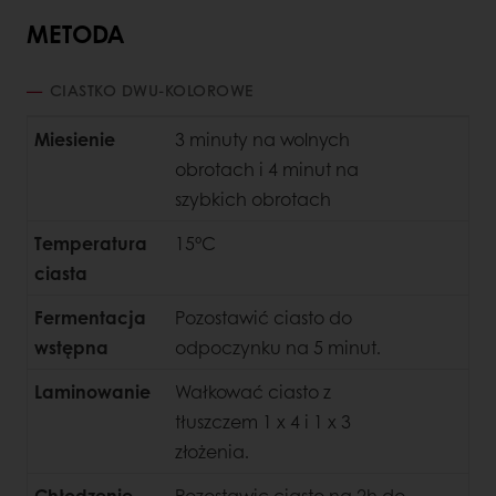
METODA
CIASTKO DWU-KOLOROWE
Miesienie
3 minuty na wolnych
obrotach i 4 minut na
szybkich obrotach
Temperatura
15°C
ciasta
Fermentacja
Pozostawić ciasto do
wstępna
odpoczynku na 5 minut.
Laminowanie
Wałkować ciasto z
tłuszczem 1 x 4 i 1 x 3
złożenia.
Chłodzenie
Pozostawic ciasto na 2h do