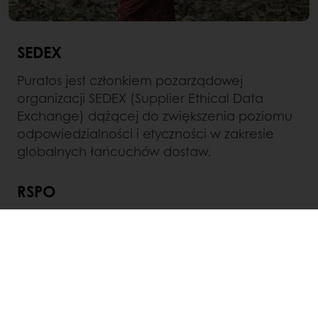
SEDEX
Puratos jest członkiem pozarządowej
organizacji SEDEX (Supplier Ethical Data
Exchange) dążącej do zwiększenia poziomu
odpowiedzialności i etyczności w zakresie
globalnych łańcuchów dostaw.
RSPO
Puratos jest członkiem organizacji
Roundtable
for Sustainable Palm Oil
(RSPO) – jedynego
globalnego systemu certyfikacji
zrównoważonej produkcji oleju palmowego.
Obecnie 20 naszych placówek w Europie,
USA, Australii uzyskało
certyfikat RSPO
. W