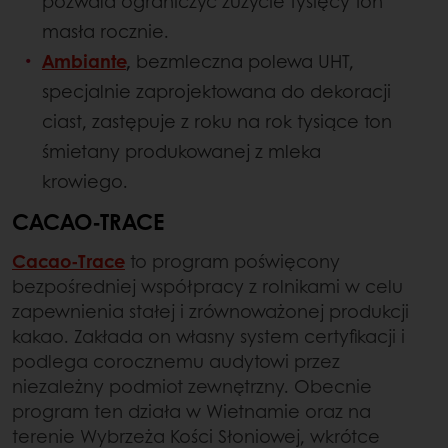
pozwala ograniczyć zużycie tysięcy ton
masła rocznie.
Ambiante
,
bezmleczna polewa UHT,
specjalnie zaprojektowana do dekoracji
ciast, zastępuje z roku na rok tysiące ton
śmietany produkowanej z mleka
krowiego.
CACAO-TRACE
Cacao-Trace
to program poświęcony
bezpośredniej współpracy z rolnikami w celu
zapewnienia stałej i zrównoważonej produkcji
kakao. Zakłada on własny system certyfikacji i
podlega corocznemu audytowi przez
niezależny podmiot zewnętrzny. Obecnie
program ten działa w Wietnamie oraz na
terenie Wybrzeża Kości Słoniowej, wkrótce