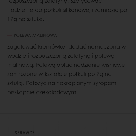
rozpuszczoną żelatynę. Szprycować
nadzienie do półkuli silikonowej i zamrozić po
17g na sztukę.
POLEWA MALINOWA
Zagotować kremówkę, dodać namoczoną w
wodzie i rozpuszczoną żelatynę i polewę
malinową. Polewą oblać nadzienie wiśniowe
zamrożone w kształcie półkuli po 7g na
sztukę. Położyć na nakropionym syropem
biszkopcie czekoladowym.
SPRAWDŹ