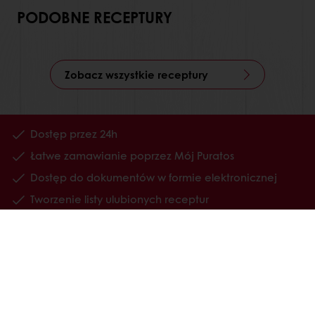
PODOBNE RECEPTURY
Zobacz wszystkie receptury
Dostęp przez 24h
Łatwe zamawianie poprzez Mój Puratos
Dostęp do dokumentów w formie elektronicznej
Tworzenie listy ulubionych receptur
Wszystkie produkty
Receptury
Usługi
Wiedza o konsumentach