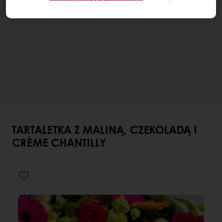
TARTALETKA Z MALINĄ, CZEKOLADĄ I
CRÈME CHANTILLY