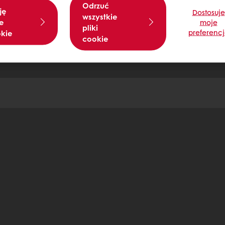
Odrzuć
ję
Dostosuje
wszystkie
e
moje
pliki
preferenc
okie
cookie