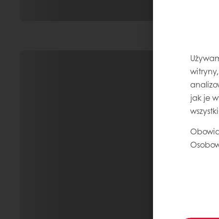
Używamy
witryny
analizo
jak je 
wszystk
Obowią
Osobow