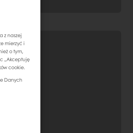
a z naszej
e mierzyć i
ież o tym,
jąc „Akceptuję
ików cookie.
ie Danych