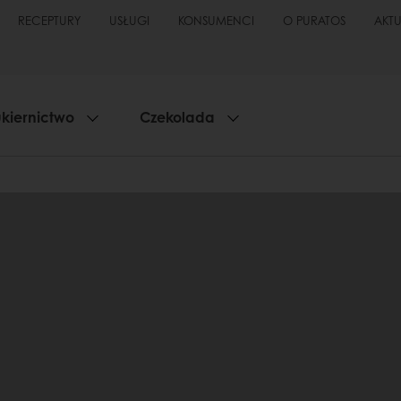
RECEPTURY
USŁUGI
KONSUMENCI
O PURATOS
AKT
kiernictwo
Czekolada