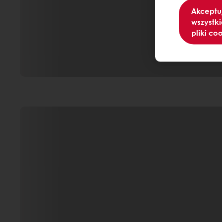
Akceptu
wszystki
pliki co