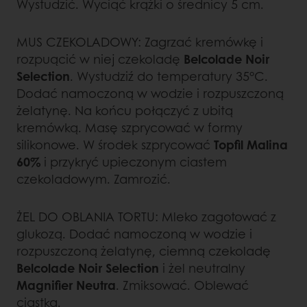
Wystudzić. Wyciąć krążki o średnicy 5 cm.
MUS CZEKOLADOWY: Zagrzać kremówkę i
rozpuącić w niej czekoladę
Belcolade Noir
Selection
. Wystudziź do temperatury 35°C.
Dodać namoczoną w wodzie i rozpuszczoną
żelatynę. Na końcu połączyć z ubitą
kremówką. Masę szprycować w formy
silikonowe. W środek szprycować
Topfil Malina
60%
i przykryć upieczonym ciastem
czekoladowym. Zamrozić.
ŻEL DO OBLANIA TORTU: Mleko zagotować z
glukozą. Dodać namoczoną w wodzie i
rozpuszczoną żelatynę, ciemną czekoladę
Belcolade Noir Selection
i żel neutralny
Magnifier Neutra
. Zmiksować. Oblewać
ciastka.