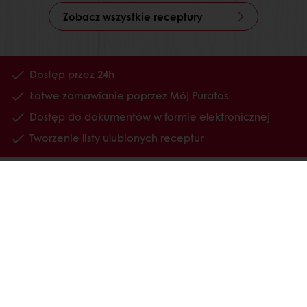
Zobacz wszystkie receptury
Dostęp przez 24h
Łatwe zamawianie poprzez Mój Puratos
Dostęp do dokumentów w formie elektronicznej
Tworzenie listy ulubionych receptur
Wszystkie produkty
Receptury
Usługi
Wiedza o konsumentach
O Puratos
Status dużego przedsiębiorcy