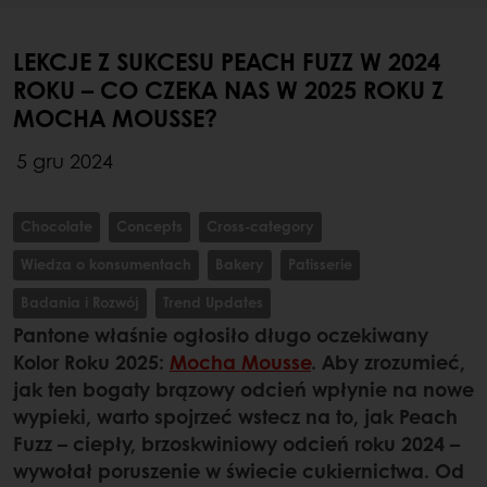
LEKCJE Z SUKCESU PEACH FUZZ W 2024
ROKU – CO CZEKA NAS W 2025 ROKU Z
MOCHA MOUSSE?
5 gru 2024
Chocolate
Concepts
Cross-category
Wiedza o konsumentach
Bakery
Patisserie
Badania i Rozwój
Trend Updates
Pantone właśnie ogłosiło długo oczekiwany
Kolor Roku 2025:
Mocha Mousse
. Aby zrozumieć,
jak ten bogaty brązowy odcień wpłynie na nowe
wypieki, warto spojrzeć wstecz na to, jak Peach
Fuzz – ciepły, brzoskwiniowy odcień roku 2024 –
wywołał poruszenie w świecie cukiernictwa. Od