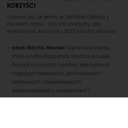
KORZYŚCI
Upewnij się, że jesteś w trendzie i idziesz z
duchem czasu.. Oto trzy pomysły, aby
wykorzystać kolor roku 2025 Mocha Mousse:
smak Mocha Mousse:
Opracuj przepisy,
które podkreślają smak Mocha Mousse.
Pomyśl o ciastach i parfait, specjalnych
napojach kawowych, karmelowych i
kremowych czekoladowych
zastosowaniach z nadzieniami i
warstwami w kolorze Mocha Mousse.
miękkie tekstury:
Napełnij czekoladki i
wypieki ganachem lub kremowymi
nadzieniami albo opracuj pyszne i lekkie