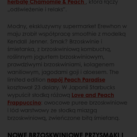
herbatę Chamomile & Peach
, która łączy
„odświeżenie i relaks”.
Modny, ekskluzywny supermarket Erewhon w
maju zrobił współpracę smoothie z modelką
Kendall Jenner. Smak? Brzoskwinie i
śmietanka, z brzoskwiniową kombuchą,
roślinnym jogurtem brzoskwiniowym,
prawdziwymi brzoskwiniami, kolagenem
waniliowym, jagodami goji i aloesem. The
limited edition
napój Peach Paradise
kosztował 23 dolary. W Japonii Starbucks
wypuścił słodką różową
Love and Peach
Frappuccino
: owocowe puree brzoskwiniowe
i lód warstwowy ze słodką miazgą
brzoskwiniową, zwieńczone bitą śmietaną.
NOWE BRZOSKWINIOWE PRZYSMAKI I