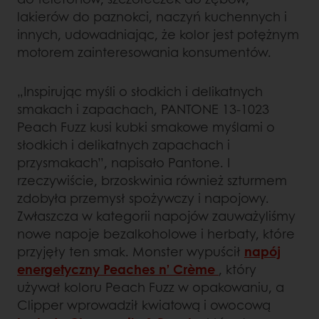
lakierów do paznokci, naczyń kuchennych i
innych, udowadniając, że kolor jest potężnym
motorem zainteresowania konsumentów.
„Inspirując myśli o słodkich i delikatnych
smakach i zapachach, PANTONE 13-1023
Peach Fuzz kusi kubki smakowe myślami o
słodkich i delikatnych zapachach i
przysmakach”, napisało Pantone. I
rzeczywiście, brzoskwinia również szturmem
zdobyła przemysł spożywczy i napojowy.
Zwłaszcza w kategorii napojów zauważyliśmy
nowe napoje bezalkoholowe i herbaty, które
przyjęły ten smak. Monster wypuścił
napój
energetyczny Peaches n’ Crème
, który
używał koloru Peach Fuzz w opakowaniu, a
Clipper wprowadził kwiatową i owocową