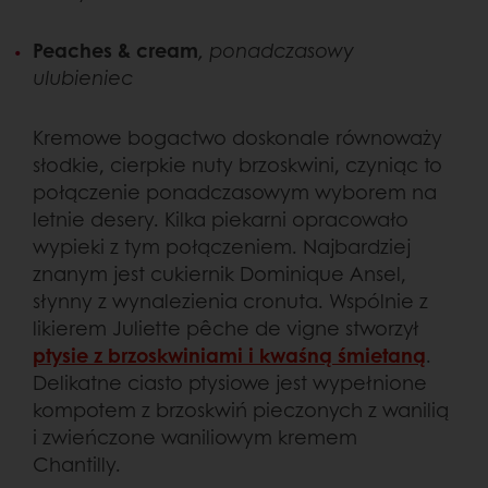
Peaches & cream
, ponadczasowy
ulubieniec
Kremowe bogactwo doskonale równoważy
słodkie, cierpkie nuty brzoskwini, czyniąc to
połączenie ponadczasowym wyborem na
letnie desery. Kilka piekarni opracowało
wypieki z tym połączeniem. Najbardziej
znanym jest cukiernik Dominique Ansel,
słynny z wynalezienia cronuta. Wspólnie z
likierem Juliette pêche de vigne stworzył
ptysie z brzoskwiniami i kwaśną śmietaną
.
Delikatne ciasto ptysiowe jest wypełnione
kompotem z brzoskwiń pieczonych z wanilią
i zwieńczone waniliowym kremem
Chantilly.