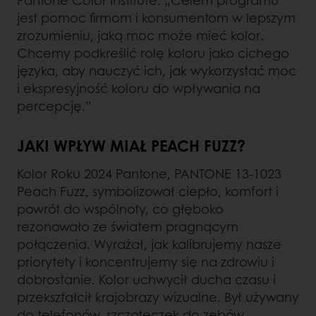
jest pomoc firmom i konsumentom w lepszym
zrozumieniu, jaką moc może mieć kolor.
Chcemy podkreślić rolę koloru jako cichego
języka, aby nauczyć ich, jak wykorzystać moc
i ekspresyjność koloru do wpływania na
percepcję.”
JAKI WPŁYW MIAŁ PEACH FUZZ?
Kolor Roku 2024 Pantone, PANTONE 13-1023
Peach Fuzz, symbolizował ciepło, komfort i
powrót do wspólnoty, co głęboko
rezonowało ze światem pragnącym
połączenia. Wyrażał, jak kalibrujemy nasze
priorytety i koncentrujemy się na zdrowiu i
dobrostanie. Kolor uchwycił ducha czasu i
przekształcił krajobrazy wizualne. Był używany
do telefonów, szczoteczek do zębów,