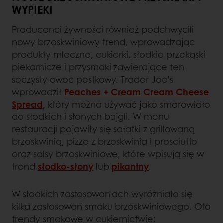
WYPIEKI
Producenci żywności również podchwycili
nowy brzoskwiniowy trend, wprowadzając
produkty mleczne, cukierki, słodkie przekąski
piekarnicze i przysmaki zawierające ten
soczysty owoc pestkowy. Trader Joe’s
wprowadził
Peaches + Cream Cream Cheese
Spread
, który można używać jako smarowidło
do słodkich i słonych bajgli. W menu
restauracji pojawiły się sałatki z grillowaną
brzoskwinią, pizze z brzoskwinią i prosciutto
oraz salsy brzoskwiniowe, które wpisują się w
trend
słodko-słony
lub
pikantny
.
W słodkich zastosowaniach wyróżniało się
kilka zastosowań smaku brzoskwiniowego. Oto
trendy smakowe w cukiernictwie: