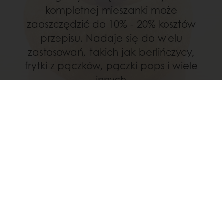
kompletnej mieszanki może
zaoszczędzić do 10% - 20% kosztów
przepisu. Nadaje się do wielu
zastosowań, takich jak berlińczycy,
frytki z pączków, pączki pops i wiele
innych
Odkryj produkt
ZAMÓW SKŁADNIKI PĄCZKÓW ONLINE