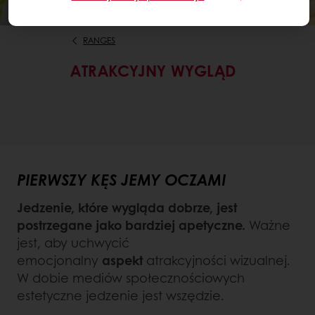
RANGES
ATRAKCYJNY WYGLĄD
PIERWSZY KĘS JEMY OCZAMI
Jedzenie, które wygląda dobrze, jest
postrzegane jako bardziej apetyczne.
Ważne
jest, aby uchwycić
emocjonalny
aspekt
atrakcyjności wizualnej.
W dobie mediów społecznościowych
estetyczne jedzenie jest wszędzie.