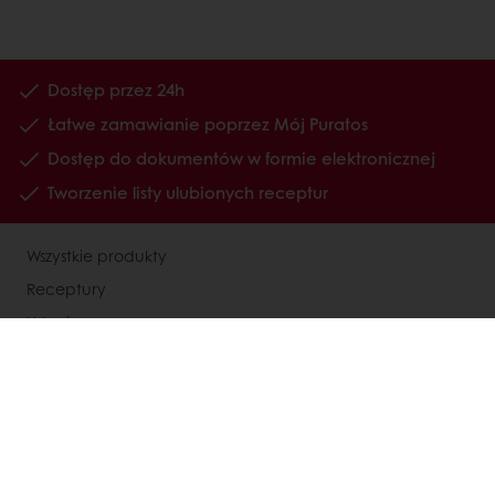
Dostęp przez 24h
Łatwe zamawianie poprzez Mój Puratos
Dostęp do dokumentów w formie elektronicznej
Tworzenie listy ulubionych receptur
Wszystkie produkty
Receptury
Usługi
Wiedza o konsumentach
O Puratos
Status dużego przedsiębiorcy
Kontakty