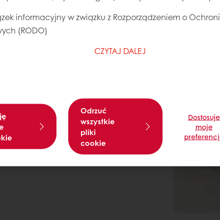
zek informacyjny w związku z Rozporządzeniem o Ochron
ych (RODO)
CZYTAJ DALEJ
Odrzuć
ję
Dostosuje
wszystkie
e
moje
pliki
preferenc
okie
cookie