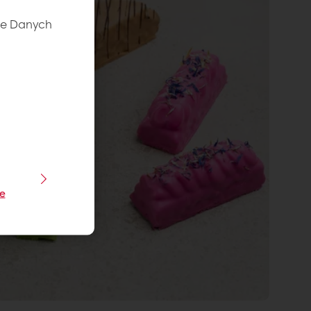
ie Danych
je