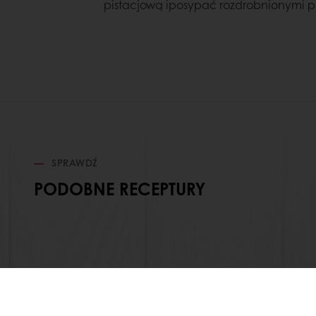
pistacjową iposypać rozdrobnionymi pi
SPRAWDŹ
PODOBNE RECEPTURY