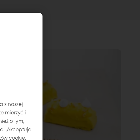
a z naszej
e mierzyć i
ież o tym,
jąc „Akceptuję
ików cookie.