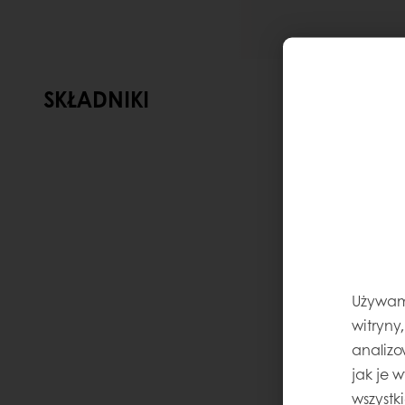
SKŁADNIKI
Używamy
witryny
analizo
jak je 
wszystk