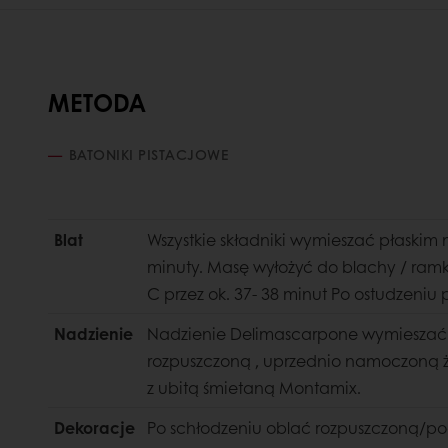
METODA
BATONIKI PISTACJOWE
Blat
Wszystkie składniki wymieszać płaskim
minuty. Masę wyłożyć do blachy / ram
C przez ok. 37- 38 minut Po ostudzeniu
Nadzienie
Nadzienie Delimascarpone wymieszać z
rozpuszczoną , uprzednio namoczoną ż
z ubitą śmietaną Montamix.
Dekoracje
Po schłodzeniu oblać rozpuszczoną/p