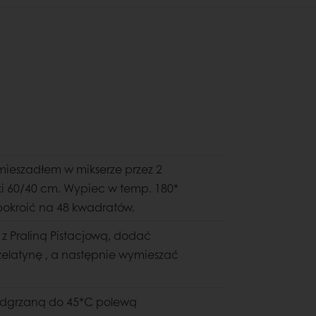
 mieszadłem w mikserze przez 2
ki 60/40 cm. Wypiec w temp. 180*
 pokroić na 48 kwadratów.
 Praliną Pistacjową, dodać
elatynę , a następnie wymieszać
odgrzaną do 45*C polewą