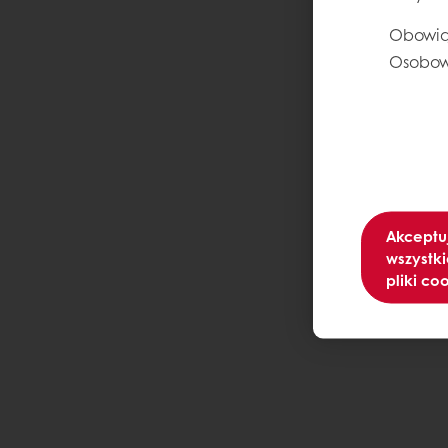
Obowią
Osobow
Akceptu
wszystki
pliki co