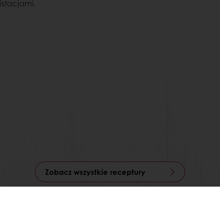
stacjami.
Zobacz wszystkie receptury