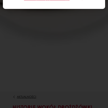
AKTUALNOŚCI
HISTORIE WOKÓŁ DROŻDŻÓWKI