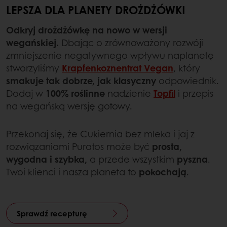
LEPSZA DLA PLANETY DROŻDŻÓWKI
Odkryj drożdżówkę na nowo w wersji
wegańskiej.
Dbając o zrównoważony rozwóji
zmniejszenie negatywnego wpływu naplanetę
stworzyliśmy
Krapfenkoznentrat Vegan
, który
smakuje tak dobrze, jak klasyczny
odpowiednik.
Dodaj w
100% roślinne
nadzienie
Topfil
i przepis
na wegańską wersję gotowy.
Przekonaj się, że Cukiernia bez mleka i jaj z
rozwiązaniami Puratos może być
prosta,
wygodna i szybka,
a przede wszystkim
pyszna
.
Twoi klienci i nasza planeta to
pokochają
.
Sprawdź recepturę