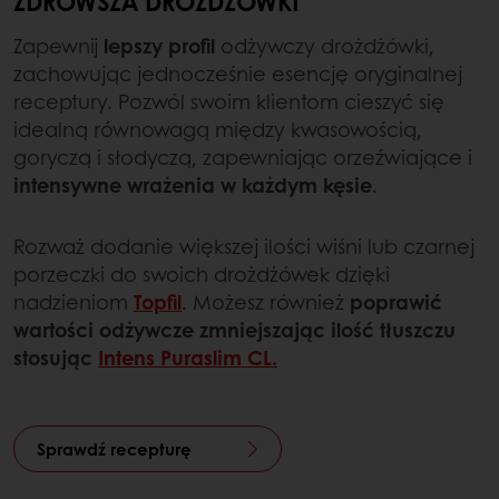
ZDROWSZA DROŻDŻÓWKI
Zapewnij
lepszy profil
odżywczy drożdżówki,
zachowując jednocześnie esencję oryginalnej
receptury. Pozwól swoim klientom cieszyć się
idealną równowagą między kwasowością,
goryczą i słodyczą, zapewniając orzeźwiające i
intensywne wrażenia w każdym kęsie
.
Rozważ dodanie większej ilości wiśni lub czarnej
porzeczki do swoich drożdżówek dzięki
nadzieniom
Topfil
. Możesz również
poprawić
wartości
odżywcze zmniejszając ilość tłuszczu
stosując
Intens Puraslim CL.
Sprawdź recepturę