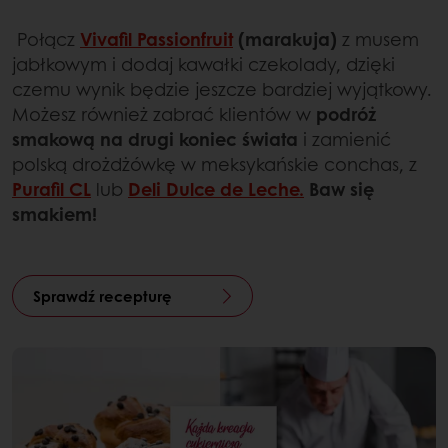
Połącz
Vivafil Passionfruit
(marakuja)
z musem
jabłkowym i dodaj kawałki czekolady, dzięki
czemu wynik będzie jeszcze bardziej wyjątkowy.
Możesz również zabrać klientów w
podróż
smakową na drugi koniec świata
i zamienić
polską drożdżówkę w meksykańskie conchas, z
Purafil CL
lub
Deli Dulce de Leche.
Baw się
smakiem!
Sprawdź recepturę