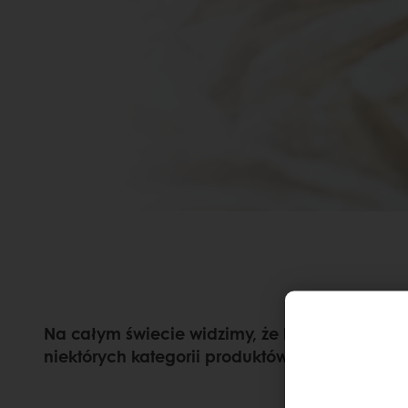
Na całym świecie widzimy, że konsumenci rza
niektórych kategorii produktów na zapas. Doty