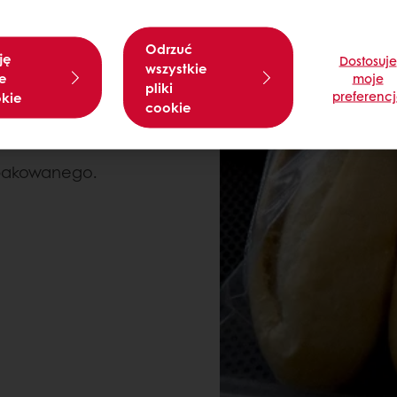
 °C do uzyskania
Odrzuć
ję
Dostosuje
wszystkie
e
moje
pliki
preferenc
okie
cookie
temperaturze
 pakowanego.