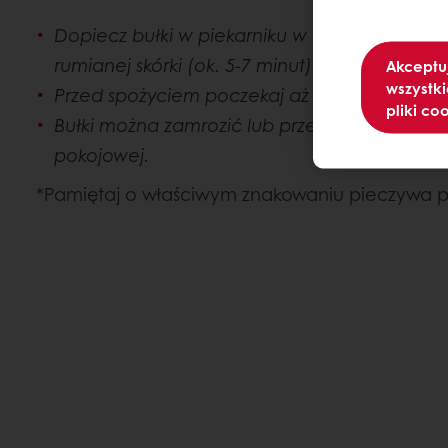
Dopiecz bułki w piekarniku w temp. 180 - 200
rumianej skórki (ok. 5-7 minut).
Akceptu
wszystki
Przed spożyciem poczekaj aż ostygną.
pliki co
Bułki można zamrozić lub przechowywać w 
pokojowej.
*Pamiętaj o właściwym znakowaniu pieczywa