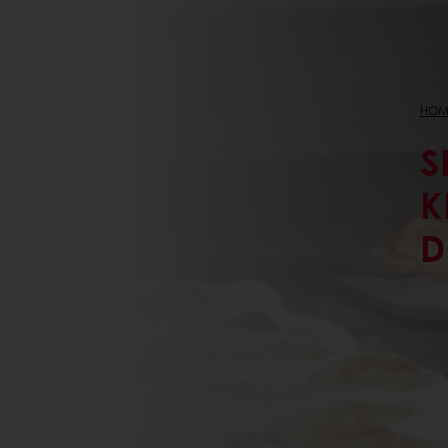
HOM
S
K
D