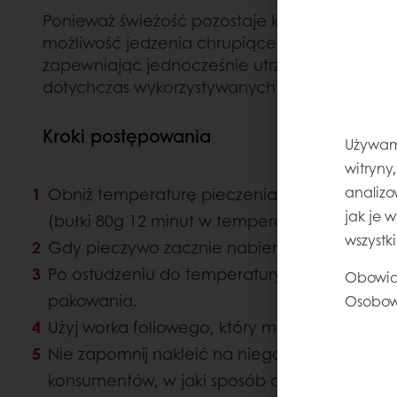
Ponieważ świeżość pozostaje kluczowym elem
możliwość jedzenia chrupiącego pieczywa w
zapewniając jednocześnie utrzymanie Twojej f
dotychczas wykorzystywanych receptur.
Kroki postępowania
Używamy
witryny
analizo
Obniż temperaturę pieczenia o 25% lub skró
jak je 
(bułki 80g 12 minut w temperaturze 230 - 180
wszystk
Gdy pieczywo zacznie nabierać koloru, wyjmij
Po ostudzeniu do temperatury 35° C produkt
Obowią
pakowania.
Osobow
Użyj worka foliowego, który możesz szczelni
Nie zapomnij nakleić na niego naklejki, aby
konsumentów, w jaki sposób dopiec pieczy