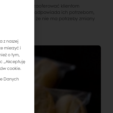
wskazówek, aby zaoferować klientom
a do sklepu. To odpowiada ich potrzebom,
omością jest to, że nie ma potrzeby zmiany
a z naszej
e mierzyć i
ież o tym,
jąc „Akceptuję
ików cookie.
ie Danych