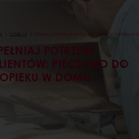
E
COVID-19
SPEŁNIAJ POTRZEBY KLIENTÓW: PIECZYWO DO DOPIEKU W
PEŁNIAJ POTRZEBY
LIENTÓW: PIECZYWO DO
OPIEKU W DOMU