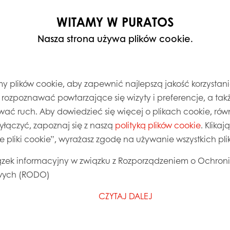
entem dla konsumentów, zebraliśmy kilka porad i 
WITAMY W PURATOS
 domu bez konieczności codziennego przychodzeni
irmy w trakcie pandemii covid-19, a najlepszą wiad
Nasza strona używa plików cookie.
 plików cookie, aby zapewnić najlepszą jakość korzystani
, rozpoznawać powtarzające się wizyty i preferencje, a takż
wać ruch. Aby dowiedzieć się więcej o plikach cookie, równ
cić czas wypieku
wyłączyć, zapoznaj się z naszą
polityką plików cookie
. Klika
°C).
ie pliki cookie”, wyrażasz zgodę na używanie wszystkich pl
 je z pieca.
y są gotowe do
zek informacyjny w związku z Rozporządzeniem o Ochron
ych (RODO)
e zamknąć.
CZYTAJ DALEJ
 poinformować
wo w domu*.