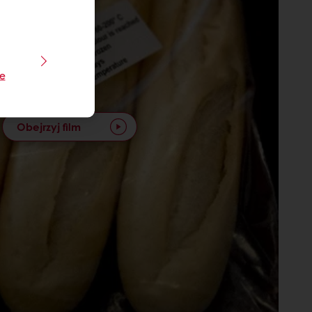
je
Obejrzyj film