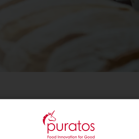
dziej odwiedzają sklepy, spędzają mniej czasu w 
czy to również piekarni.