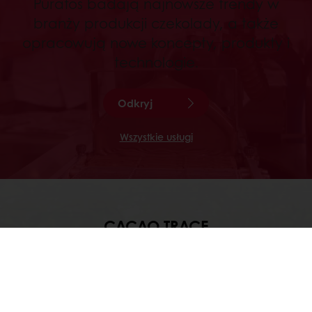
Puratos badają najnowsze trendy w
branży produkcji czekolady, a także
opracowują nowe koncepty, produkty i
technologie.
Odkryj
Wszystkie usługi
CACAO TRACE
Cacao-Trace is Puratos’ sustainable
cocoa programme. It has two aims:
empower farmers to produce better