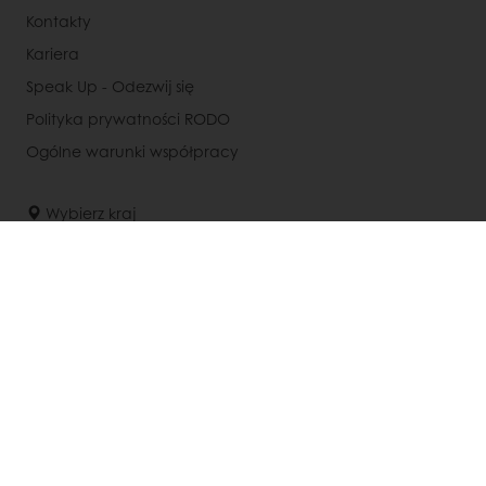
Kontakty
Kariera
Speak Up - Odezwij się
Polityka prywatności RODO
Ogólne warunki współpracy
Wybierz kraj
Strona korporacyjna
+48 885 973 431
Info@puratos.pl