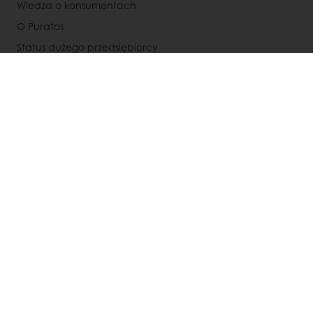
Wiedza o konsumentach
O Puratos
Status dużego przedsiębiorcy
Kontakty
Kariera
Speak Up - Odezwij się
Polityka prywatności RODO
Ogólne warunki współpracy
Wybierz kraj
Strona korporacyjna
+48 885 973 431
Info@puratos.pl