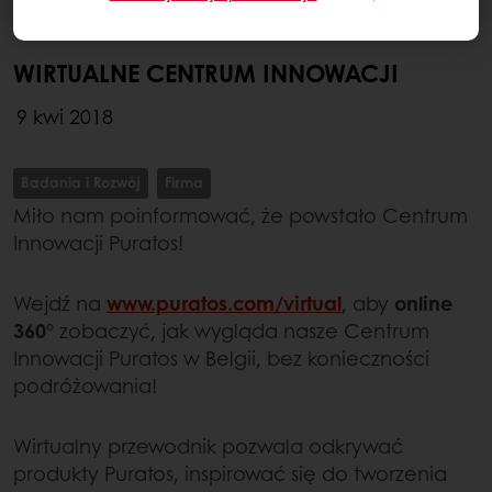
WIRTUALNE CENTRUM INNOWACJI
9 kwi 2018
Badania i Rozwój
Firma
Miło nam poinformować, że powstało Centrum
Innowacji Puratos!
Wejdź na
www.puratos.com/virtual
, aby
online
360°
zobaczyć, jak wygląda nasze Centrum
Innowacji Puratos w Belgii, bez konieczności
podróżowania!
Wirtualny przewodnik pozwala odkrywać
produkty Puratos, inspirować się do tworzenia