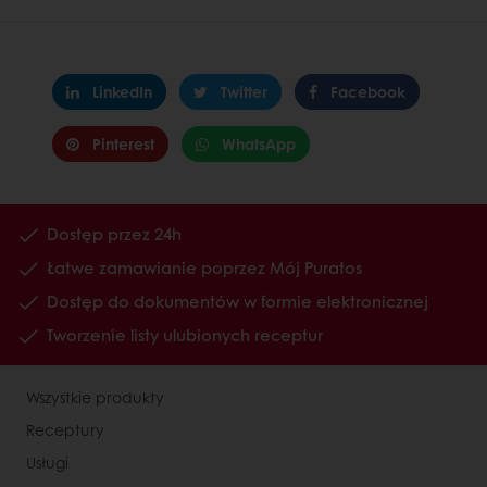
LinkedIn
Twitter
Facebook
Pinterest
WhatsApp
Dostęp przez 24h
Łatwe zamawianie poprzez Mój Puratos
Dostęp do dokumentów w formie elektronicznej
Tworzenie listy ulubionych receptur
Wszystkie produkty
Receptury
Usługi