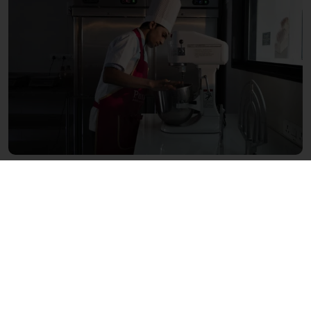
Dostęp przez 24h
Łatwe zamawianie poprzez Mój Puratos
Dostęp do dokumentów w formie elektronicznej
Tworzenie listy ulubionych receptur