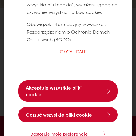
wszystkie pliki cookie”, wyrażasz zgodę na
używanie wszystkich plików cookie.
TRAVEL CAKE - POBIERZ E-BOOK
Obowiązek informacyjny w związku z
DZIĘKUJEMY!
Rozporządzeniem o Ochronie Danych
Osobowych (RODO)
CZYTAJ DALEJ
Akceptuję wszystkie pliki
POBIERZ E-BOOK
cookie
Odrzuć wszystkie pliki cookie
Dostęp przez 24h
Łatwe zamawianie poprzez Mój Puratos
Dostosuje moje preferencje