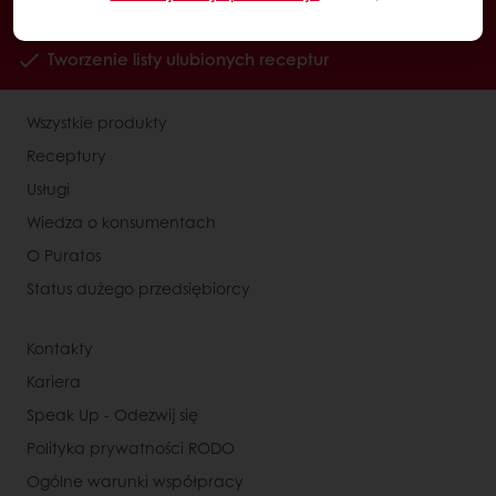
Dostęp do dokumentów w formie elektronicznej
Tworzenie listy ulubionych receptur
Wszystkie produkty
Receptury
Usługi
Wiedza o konsumentach
O Puratos
Status dużego przedsiębiorcy
Kontakty
Kariera
Speak Up - Odezwij się
Polityka prywatności RODO
Ogólne warunki współpracy