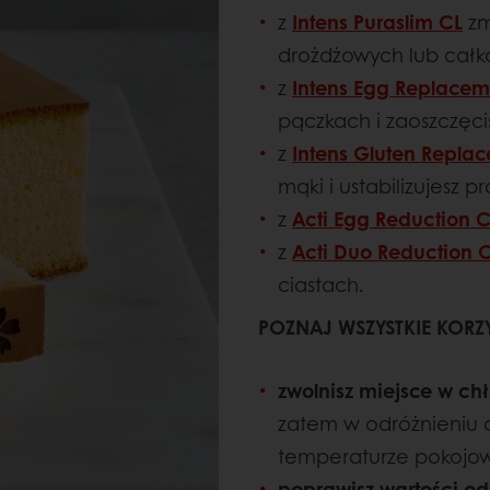
z
Intens Puraslim CL
zm
drożdżowych lub całko
z
Intens Egg Replacem
pączkach i zaoszczęci
z
Intens Gluten Repla
mąki i ustabilizujesz p
z
Acti Egg Reduction C
z
Acti Duo Reduction 
ciastach.
POZNAJ WSZYSTKIE KORZY
zwolnisz miejsce w ch
zatem w odróżnieniu d
temperaturze pokojow
poprawisz wartości o