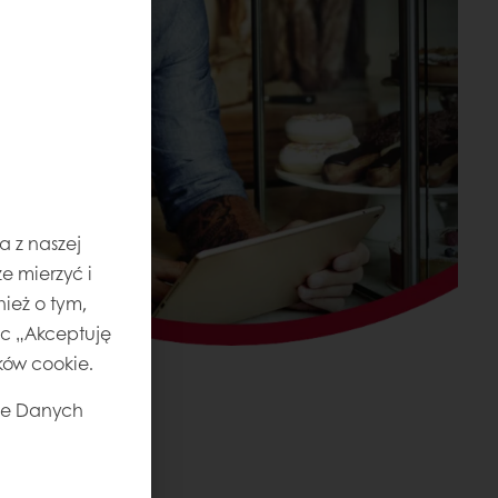
a z naszej
e mierzyć i
ież o tym,
jąc „Akceptuję
ików cookie.
ie Danych