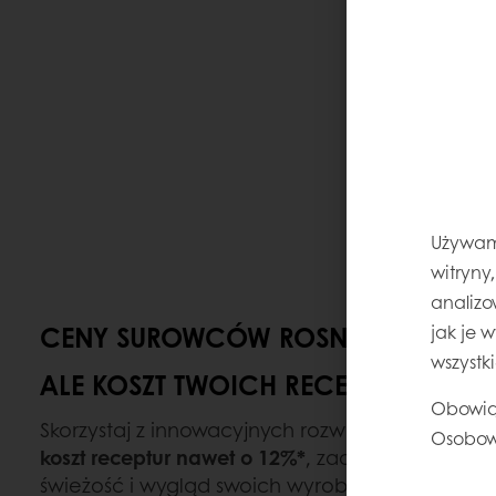
Używamy
witryny
analizo
CENY SUROWCÓW ROSNĄ,
jak je 
wszystk
ALE KOSZT TWOICH RECEPTUR NIE MU
Obowią
Skorzystaj z innowacyjnych rozwiązań Puratos z
Osobow
koszt receptur nawet o 12%*
, zachowując przy 
świeżość i wygląd swoich wyrobów.