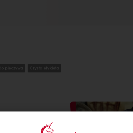
do pieczywa
Czysta etykieta