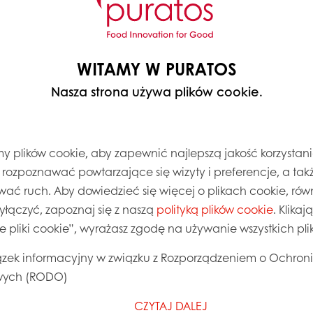
WITAMY W PURATOS
Nasza strona używa plików cookie.
 plików cookie, aby zapewnić najlepszą jakość korzystani
, rozpoznawać powtarzające się wizyty i preferencje, a takż
wać ruch. Aby dowiedzieć się więcej o plikach cookie, równ
wyłączyć, zapoznaj się z naszą
polityką plików cookie
. Klika
ie pliki cookie”, wyrażasz zgodę na używanie wszystkich pl
SI!
zek informacyjny w związku z Rozporządzeniem o Ochron
czystą etykietą
i
obniżysz
ych (RODO)
tym doskonały smak,
CZYTAJ DALEJ