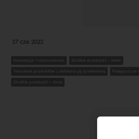
27 cze 2022
Innowacje i różnorodność
Słodkie przekąski – małe
Tworzenie produktów z deklaracją żywieniową
Polepszacze 
Słodkie przekąski – duże