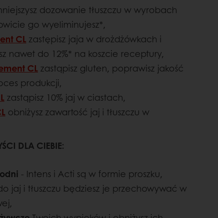
niejszysz dozowanie tłuszczu w wyrobach
wicie go wyeliminujesz*,
ent CL
zastępisz jaja w drożdżówkach i
sz nawet do 12%* na koszcie receptury,
cement CL
zastąpisz gluten, poprawisz jakość
roces produkcji,
L
zastąpisz 10% jaj w ciastach,
CL
obniżysz zawartość jaj i tłuszczu w
ŚCI DLA CIEBIE:
łodni
- Intens i Acti są w formie proszku,
o jaj i tłuszczu będziesz je przechowywać w
ej,
dżywcze
Twoich wypieków i obniżysz ich