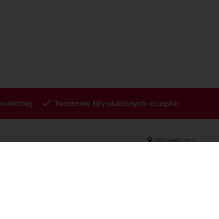
ronicznej
Tworzenie listy ulubionych receptur
Wybierz kraj
Strona korporacyjna