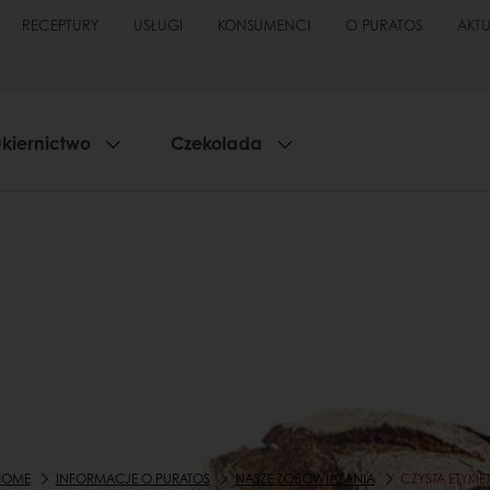
RECEPTURY
USŁUGI
KONSUMENCI
O PURATOS
AKT
kiernictwo
Czekolada
HOME
INFORMACJE O PURATOS
NASZE ZOBOWIĄZANIA
CZYSTA ETYKIE