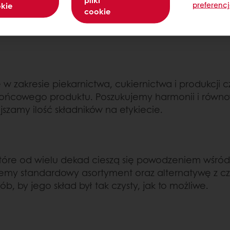
preferenc
okie
cookie
w zakresie piekarnictwa, cukiernictwa i produkcj
ków końcowego produktu. Poszukujemy harmonii i ró
szamy ilość składników na etykiecie.
óre od wielu dekad cieszą się powodzeniem wśród k
emy standardowy asortyment oraz alternatywę z czy
b, by jego skład był tak czysty, jak to możliwe.