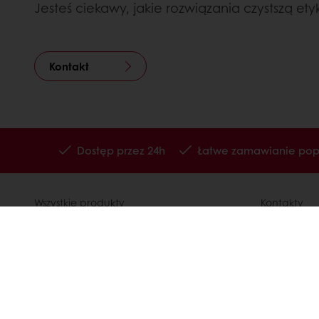
Jesteś ciekawy, jakie rozwiązania czystszą ety
Kontakt
Dostęp przez 24h
Łatwe zamawianie popr
Wszystkie produkty
Kontakty
Receptury
Kariera
Usługi
Speak Up - 
Wiedza o konsumentach
Polityka p
O Puratos
Ogólne war
Status dużego przedsiębiorcy