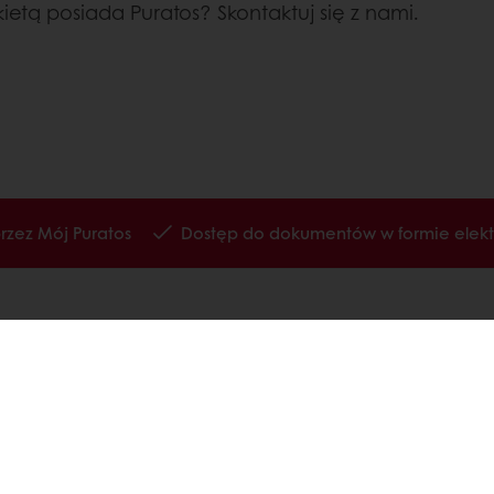
kietą posiada Puratos? Skontaktuj się z nami.
zez Mój Puratos
Dostęp do dokumentów w formie elekt
Odezwij się
rywatności RODO
unki współpracy