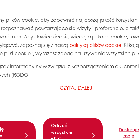
pożywają. Zwracają więc uwagę na listę składników n
składniki, których nazwy są znane i zrozumiałe.
 plików cookie, aby zapewnić najlepszą jakość korzystani
, rozpoznawać powtarzające się wizyty i preferencje, a takż
wać ruch. Aby dowiedzieć się więcej o plikach cookie, równ
sowane w branży, nie
wyłączyć, zapoznaj się z naszą
polityką plików cookie
. Klika
e się to z
ie pliki cookie”, wyrażasz zgodę na używanie wszystkich pl
pewnych składników w
w, konserwantów, ...).
zek informacyjny w związku z Rozporządzeniem o Ochron
ych (RODO)
akże to, że lista
CZYTAJ DALEJ
 samych składników są
zystej etykiety i jej
acząco różnią się w
jęcie niestałe i nie do
tosowne jest używanie
Odrzuć
o, że czysta etykieta nie
ję
Dostosuje
wszystkie
e
moje
procesem.
pliki