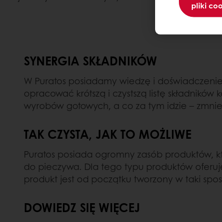
pliki co
SYNERGIA SKŁADNIKÓW
W Puratos posiadamy wiedzę i doświadczenie 
opracować krótszą i czystszą listę składni
wyrobów gotowych, a co za tym idzie – zmniej
TAK CZYSTA, JAK TO MOŻLIWE
Puratos posiada ogromny zasób produktów, kt
do pieczywa. Dla tego typu produktów oferuj
produkt jest od początku tworzony w taki sposó
DOWIEDZ SIĘ WIĘCEJ