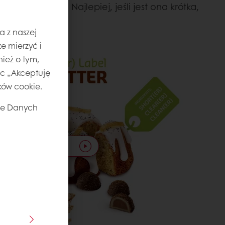
a etykiecie. Najlepiej, jeśli jest ona krótka,
a z naszej
e mierzyć i
ież o tym,
jąc „Akceptuję
ików cookie.
ie Danych
Obejrzyj film