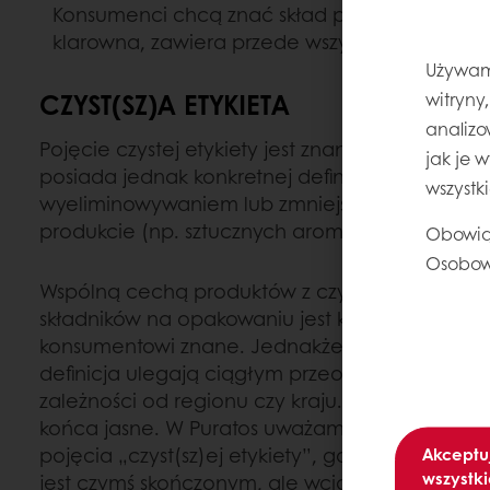
Konsumenci chcą znać skład produktów, które s
klarowna, zawiera przede wszystkim naturalne 
Używamy
CZYST(SZ)A ETYKIETA
witryny
analizo
Pojęcie czystej etykiety jest znane i często sto
jak je 
posiada jednak konkretnej definicji. Często wiąż
wszystk
wyeliminowywaniem lub zmniejszaniem ilości 
produkcie (np. sztucznych aromatów i barwnikó
Obowią
Osobow
Wspólną cechą produktów z czystą etykietą jest t
składników na opakowaniu jest krótka, a nazwy
konsumentowi znane. Jednakże opinie na temat c
definicja ulegają ciągłym przeobrażeniom i zn
zależności od regionu czy kraju. Jest to więc po
końca jasne. W Puratos uważamy, że bardziej s
pojęcia „czyst(sz)ej etykiety”, gdyż sugeruje on
Akceptu
wszystki
jest czymś skończonym, ale wciąż trwającym 