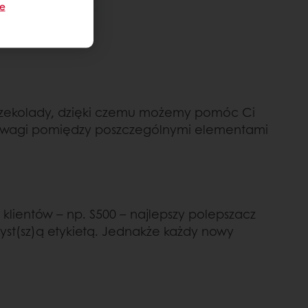
je
i czekolady, dzięki czemu możemy pomóc Ci
wnowagi pomiędzy poszczególnymi elementami
lientów – np. S500 – najlepszy polepszacz
st(sz)ą etykietą. Jednakże każdy nowy