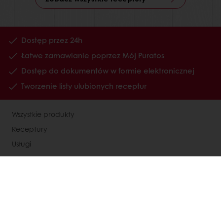
Dostęp przez 24h
Łatwe zamawianie poprzez Mój Puratos
Dostęp do dokumentów w formie elektronicznej
Tworzenie listy ulubionych receptur
Wszystkie produkty
Receptury
Usługi
Wiedza o konsumentach
O Puratos
Status dużego przedsiębiorcy
Kontakty