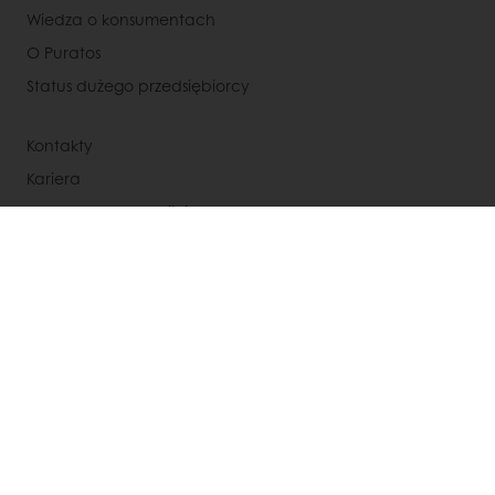
Wiedza o konsumentach
O Puratos
Status dużego przedsiębiorcy
Kontakty
Kariera
Speak Up - Odezwij się
Polityka prywatności RODO
Ogólne warunki współpracy
Wybierz kraj
Strona korporacyjna
+48 885 973 431
Info@puratos.pl