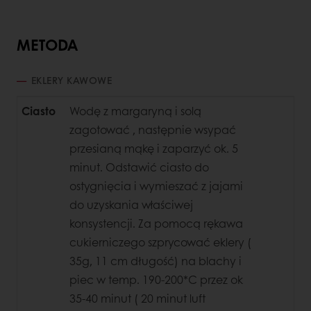
METODA
EKLERY KAWOWE
Ciasto
Wodę z margaryną i solą
zagotować , następnie wsypać
przesianą mąkę i zaparzyć ok. 5
minut. Odstawić ciasto do
ostygnięcia i wymieszać z jajami
do uzyskania właściwej
konsystencji. Za pomocą rękawa
cukierniczego szprycować eklery (
35g, 11 cm długość) na blachy i
piec w temp. 190-200*C przez ok
35-40 minut ( 20 minut luft