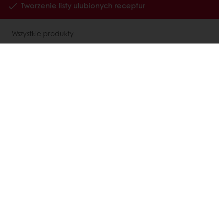
Tworzenie listy ulubionych receptur
Wszystkie produkty
Receptury
Usługi
Wiedza o konsumentach
O Puratos
Status dużego przedsiębiorcy
Kontakty
Kariera
Speak Up - Odezwij się
Polityka prywatności RODO
Ogólne warunki współpracy