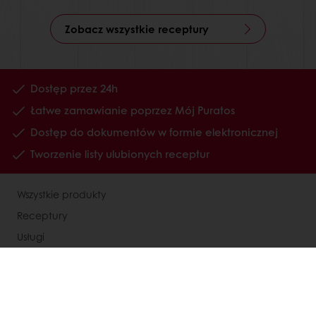
Zobacz wszystkie receptury
Dostęp przez 24h
Łatwe zamawianie poprzez Mój Puratos
Dostęp do dokumentów w formie elektronicznej
Tworzenie listy ulubionych receptur
Wszystkie produkty
Receptury
Usługi
Wiedza o konsumentach
O Puratos
Status dużego przedsiębiorcy