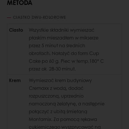
METODA
CIASTKO DWU-KOLOROWE
Ciasto
Wszystkie składniki wymieszać
płaskim mieszadłem w mikserze
przez 5 minut na średnich
obrotach. Nałożyć do form Cup
Cake po 60 g. Piec w temp.180* C
przez ok 28-30 minut.
Krem
Wymieszać krem budyniowy
Cremaxx z wodą, dodać
rozpuszczoną, uprzednio
namoczoną żelatynę, a następnie
połączyć z ubitą śmietaną
Montamix. Za pomocą rękawa
cukierniczego wyszprycować na