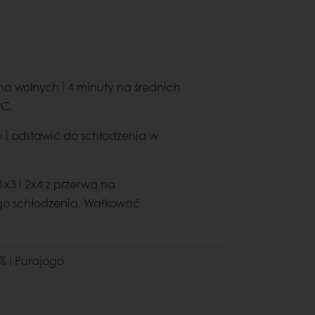
na wolnych i 4 minuty na średnich
°C.
sy i odstawić do schłodzenia w
x3 i 2x4 z przerwą na
go schłodzenia. Wałkować
% i Purajogo