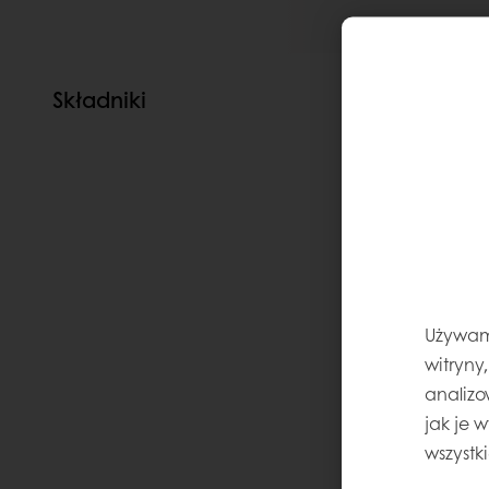
Składniki
Używamy
witryny
analizo
jak je 
wszystk