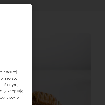
a z naszej
e mierzyć i
ież o tym,
jąc „Akceptuję
ików cookie.