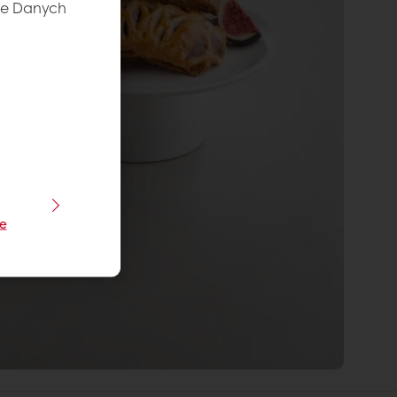
ie Danych
je