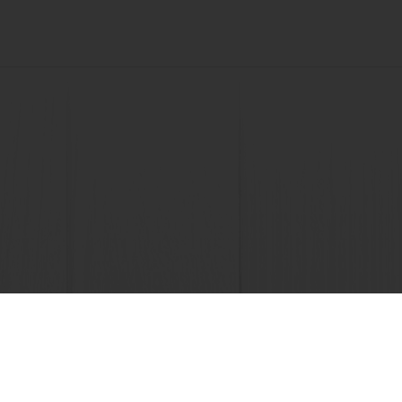
ronicznej
Tworzenie listy ulubionych receptur