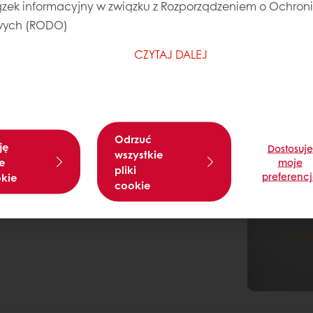
zek informacyjny w związku z Rozporządzeniem o Ochron
ych (RODO)
CZYTAJ DALEJ
Odrzuć
ję
Dostosuje
wszystkie
e
moje
pliki
preferenc
okie
cookie