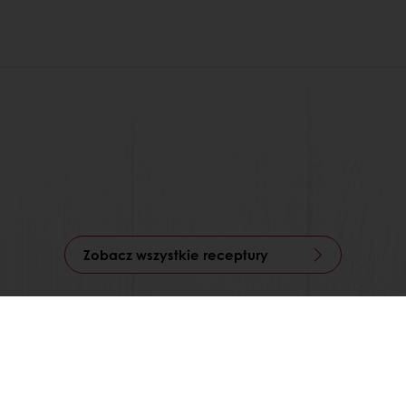
Zobacz wszystkie receptury
zez Mój Puratos
Dostęp do dokumentów w formie elekt