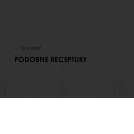
SPRAWDŹ
PODOBNE RECEPTURY
Dostęp przez 24h
Łatwe zamawianie popr