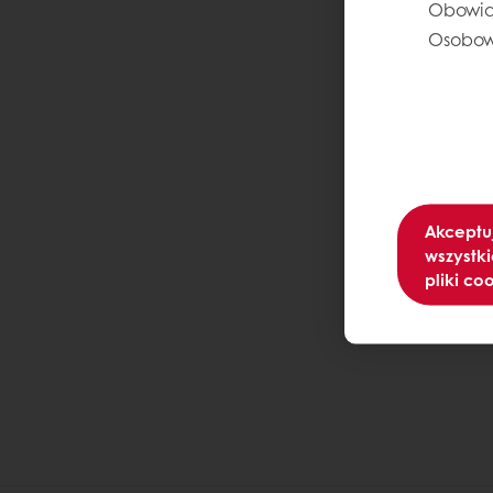
Obowią
Osobow
Akceptu
wszystki
pliki co