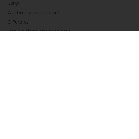
Usługi
Wiedza o konsumentach
O Puratos
Status dużego przedsiębiorcy
Kontakty
Kariera
Speak Up - Odezwij się
Polityka prywatności RODO
Ogólne warunki współpracy
Wybierz kraj
Strona korporacyjna
+48 885 973 431
Info@puratos.pl